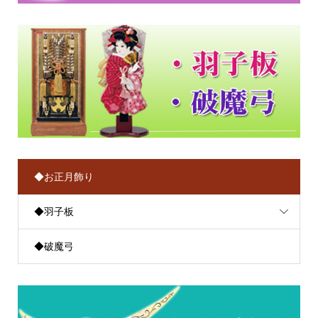
◆お正月飾り
◆羽子板
◆破魔弓