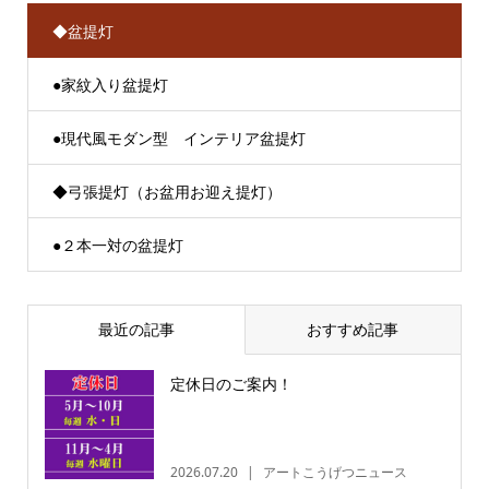
◆盆提灯
●家紋入り盆提灯
●現代風モダン型 インテリア盆提灯
◆弓張提灯（お盆用お迎え提灯）
●２本一対の盆提灯
最近の記事
おすすめ記事
定休日のご案内！
2026.07.20
アートこうげつニュース