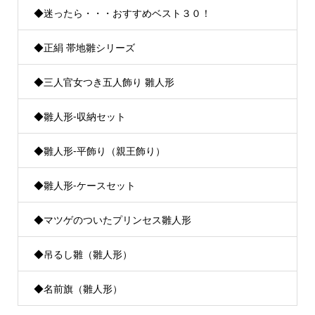
◆迷ったら・・・おすすめベスト３０！
◆正絹 帯地雛シリーズ
◆三人官女つき五人飾り 雛人形
◆雛人形-収納セット
◆雛人形-平飾り（親王飾り）
◆雛人形-ケースセット
◆マツゲのついたプリンセス雛人形
◆吊るし雛（雛人形）
◆名前旗（雛人形）