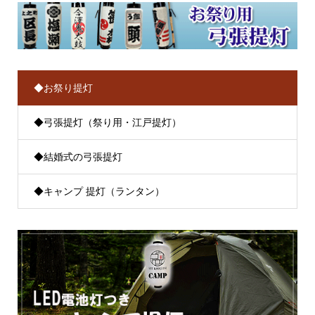
◆お祭り提灯
◆弓張提灯（祭り用・江戸提灯）
◆結婚式の弓張提灯
◆キャンプ 提灯（ランタン）