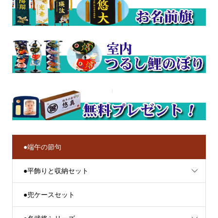
●端午の節句
●平飾りと収納セット
●兜ケースセット