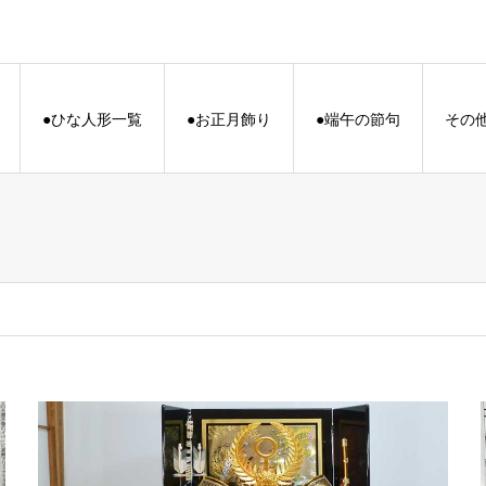
●ひな人形一覧
●お正月飾り
●端午の節句
その