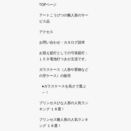
TOPページ
アートこうげつの雛人形のサー
ビス品
アクセス
お問い合わせ・カタログ請求
お迎え提灯としての弓張提灯：
ＬＥＤ電池灯つきが主流です。
ガラスケース（人形や置物など
の空ケース）の販売
●ガラスケースを高さで選ぶ
～！
プリンセスひな人形の人気ラン
キング １８選！
プリンセス雛人形の人気ランキ
ング １８選！