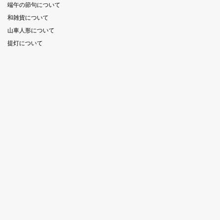
端午の節句について
和雑貨について
山車人形について
提灯について