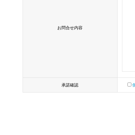
お問合せ内容
承諾確認
こ
の
フ
ィ