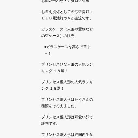
お問い合わせ・カタログ請求
お迎え提灯としての弓張提灯：
ＬＥＤ電池灯つきが主流です。
ガラスケース（人形や置物など
の空ケース）の販売
●ガラスケースを高さで選ぶ
～！
プリンセスひな人形の人気ラン
キング １８選！
プリンセス雛人形の人気ランキ
ング １８選！
プリンセス雛人形はたくさんの
種類をそろえました。
プリンセス雛人形は可愛い顔で
評判です。
プリンセス雛人形は純国内生産