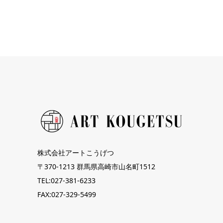
ー
ル
ド
は
空
の
ま
ま
に
株式会社アートこうげつ
し
〒370-1213 群馬県高崎市山名町1512
TEL:027-381-6233
て
FAX:027-329-5499
く
だ