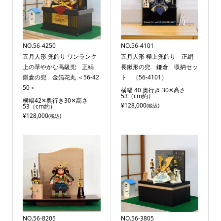
NO.56-4250
NO.56-4101
五月人形 兜飾り ワンランク
五月人形 極上兜飾り 正絹
上の華やかな高級兜 正絹
長鍬形の兜 鎌倉 収納セッ
鎌倉の兜 金箔花丸 ＜56-42
ト （56-4101）
50＞
横幅 40 奥行き 30✕高さ
53（cm約）
横幅42✕奥行き30✕高さ
¥128,000
53（cm約）
(税込)
¥128,000
(税込)
NO.56-8205
NO.56-3805