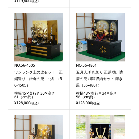
¥119,800
(税込)
NO.56-4505
NO.56-4801
ワンランク上の兜セット 正
五月人形 兜飾り 正絹 徳川家
絹造り 鎌倉の兜 北斗 （5
康の兜 桐箱収納セット 輝き
6-4505）
黒（56-4801）
横幅45✕奥行き30✕高さ
横幅48✕奥行き34✕高さ
61（cm約）
58（cm約）
¥128,000
¥128,000
(税込)
(税込)