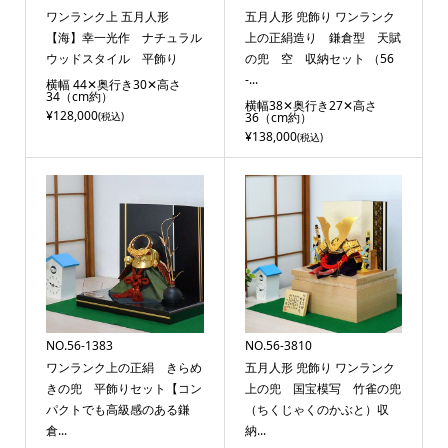
ワンランク上 五月人形
五月人形 兜飾り ワンランク
【海】幸一光作 ナチュラル
上の正絹造り 鎌倉型 天賦
ウッドスタイル 平飾り
の兜 空 収納セット （56
-...
横幅 44✕奥行き30✕高さ
34（cm約）
横幅38✕奥行き27✕高さ
¥128,000
(税込)
36（cm約）
¥138,000
(税込)
NO.56-1383
NO.56-3810
ワンランク上の正絹 きらめ
五月人形 兜飾り ワンランク
きの兜 平飾りセット【コン
上の兜 国宝模写 竹雀の兜
パクトでも高級感のある鎌
（ちくじゃくのかぶと）収
倉...
納...