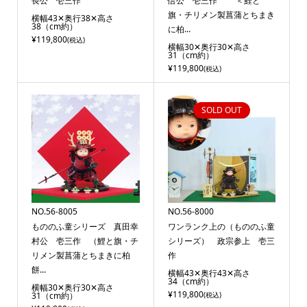
長公 壱三作
信公 壱三作 ＜鯉と
旗・チリメン製菖蒲とちまき
横幅43✕奥行38✕高さ
38（cm約）
に柏...
¥119,800
(税込)
横幅30✕奥行30✕高さ
31（cm約）
¥119,800
(税込)
SOLD OUT
NO.56-8005
NO.56-8000
もののふ童シリーズ 真田幸
ワンランク上の（もののふ童
村公 壱三作 （鯉と旗・チ
シリーズ） 政宗参上 壱三
リメン製菖蒲とちまきに柏
作
餅...
横幅43✕奥行43✕高さ
34（cm約）
横幅30✕奥行30✕高さ
¥119,800
31（cm約）
(税込)