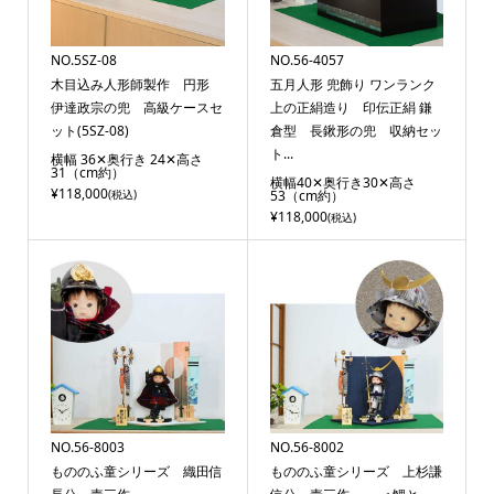
NO.5SZ-08
NO.56-4057
木目込み人形師製作 円形
五月人形 兜飾り ワンランク
伊達政宗の兜 高級ケースセ
上の正絹造り 印伝正絹 鎌
ット(5SZ-08)
倉型 長鍬形の兜 収納セッ
ト...
横幅 36✕奥行き 24✕高さ
31（cm約）
横幅40✕奥行き30✕高さ
¥118,000
(税込)
53（cm約）
¥118,000
(税込)
NO.56-8003
NO.56-8002
もののふ童シリーズ 織田信
もののふ童シリーズ 上杉謙