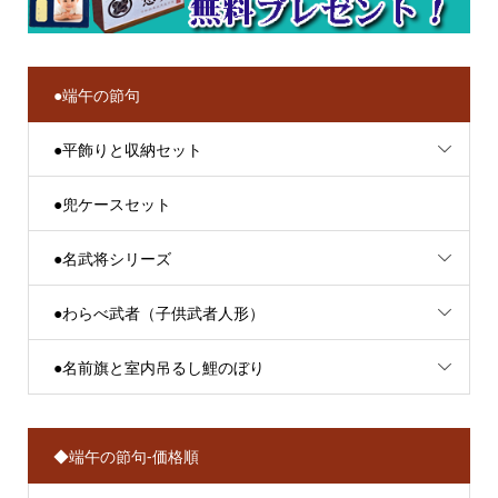
●端午の節句
●平飾りと収納セット
●兜ケースセット
●名武将シリーズ
●わらべ武者（子供武者人形）
●名前旗と室内吊るし鯉のぼり
◆端午の節句-価格順