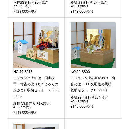
横幅38奥行き30✕高さ
横幅 38奥行き 27✕高さ
37（cm約）
48（cm約）
¥138,000
¥148,000
(税込)
(税込)
NO.56-3513
NO.56-3800
ワンランク上の兜 国宝模
ワンランク上の正絹造り 鎌
写 竹雀の兜（ちくじゃくの
倉の兜 LED矢羽根の照明
かぶと）収納セット ＜56-3
収納セット （56-3800）
513＞
横幅38✕奥行き27✕高さ
45（cm約）
横幅 35奥行き 29✕高さ
¥149,600
45（cm約）
(税込)
¥148,000
(税込)