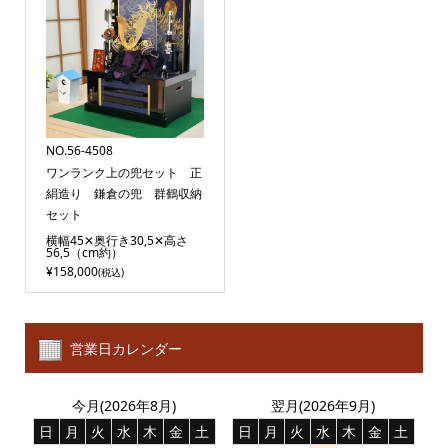
NO.56-4508
ワンランク上の兜セット 正
絹造り 鎌倉の兜 群鶴収納
セット
横幅45✕奥行き30,5✕高さ
56,5（cm約）
¥158,000
(税込)
営業日カレンダー
今月(2026年8月)
翌月(2026年9月)
日
月
火
水
木
金
土
日
月
火
水
木
金
土