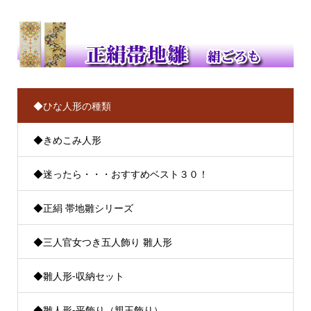
◆ひな人形の種類
◆きめこみ人形
◆迷ったら・・・おすすめベスト３０！
◆正絹 帯地雛シリーズ
◆三人官女つき五人飾り 雛人形
◆雛人形-収納セット
◆雛人形-平飾り（親王飾り）