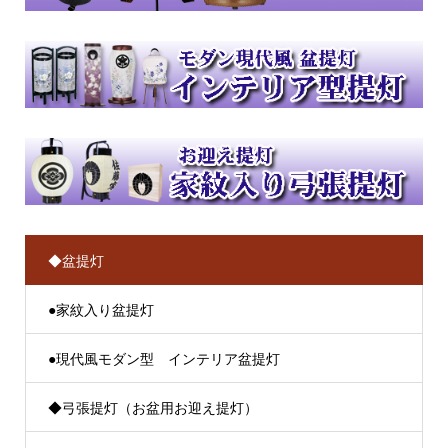
◆盆提灯
●家紋入り盆提灯
●現代風モダン型 インテリア盆提灯
◆弓張提灯（お盆用お迎え提灯）