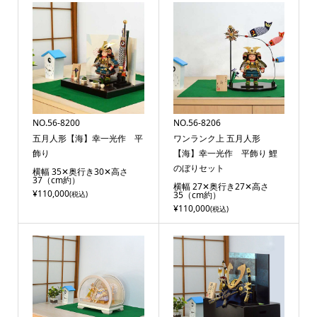
NO.56-8200
NO.56-8206
五月人形【海】幸一光作 平
ワンランク上 五月人形
飾り
【海】幸一光作 平飾り 鯉
のぼりセット
横幅 35✕奥行き30✕高さ
37（cm約）
横幅 27✕奥行き27✕高さ
¥110,000
(税込)
35（cm約）
¥110,000
(税込)