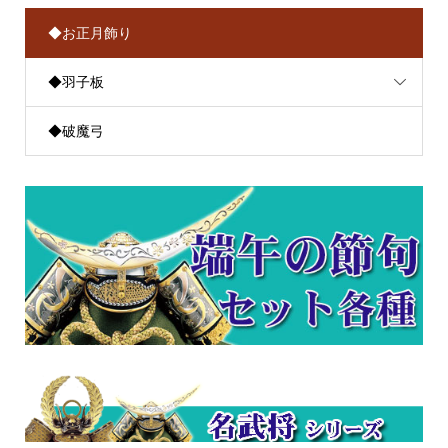
◆お正月飾り
◆羽子板
◆破魔弓