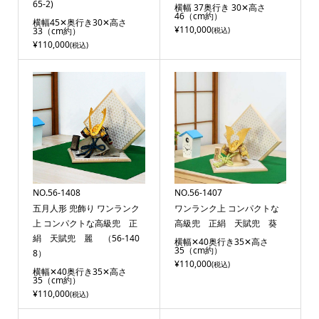
65-2)
横幅 37奥行き 30✕高さ
46（cm約）
横幅45✕奥行き30✕高さ
¥110,000
33（cm約）
(税込)
¥110,000
(税込)
NO.56-1408
NO.56-1407
五月人形 兜飾り ワンランク
ワンランク上 コンパクトな
上 コンパクトな高級兜 正
高級兜 正絹 天賦兜 葵
絹 天賦兜 麗 （56-140
横幅✕40奥行き35✕高さ
35（cm約）
8）
¥110,000
(税込)
横幅✕40奥行き35✕高さ
35（cm約）
¥110,000
(税込)