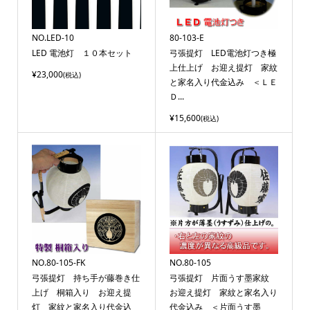
NO.LED-10
80-103-E
LED 電池灯 １０本セット
弓張提灯 LED電池灯つき極
上仕上げ お迎え提灯 家紋
¥23,000
(税込)
と家名入り代金込み ＜ＬＥ
Ｄ...
¥15,600
(税込)
NO.80-105-FK
NO.80-105
弓張提灯 持ち手が藤巻き仕
弓張提灯 片面うす墨家紋
上げ 桐箱入り お迎え提
お迎え提灯 家紋と家名入り
灯 家紋と家名入り代金込
代金込み ＜片面うす墨