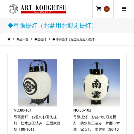
0
◆弓張提灯（お盆用お迎え提灯）
商品一覧
◆盆提灯
◆弓張提灯（お盆用お迎え提灯）
NO.80-101
NO.80-103
弓張提灯 お盆のお迎え提
弓張提灯 お盆のお迎え提
灯 防水加工済み 正面家紋
灯 防水加工済み 片面うす
型【80-101】
墨 家なし 南雲型【80-10