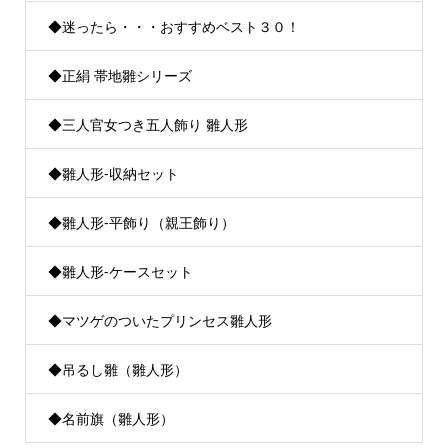
◆迷ったら・・・おすすめベスト３０！
◆正絹 帯地雛シリーズ
◆三人官女つき五人飾り 雛人形
◆雛人形-収納セット
◆雛人形-平飾り（親王飾り）
◆雛人形-ケースセット
◆マツゲのついたプリンセス雛人形
◆吊るし雛（雛人形）
◆名前旗（雛人形）