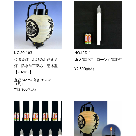
NO.80-103
NO.LED-1
弓張提灯 お盆のお迎え提
LED 電池灯 ローソク電池灯
灯 防水加工済み 荒木型
¥2,500
(税込)
【80-103】
直径24cm×高さ38ｃｍ
（約）
¥13,800
(税込)