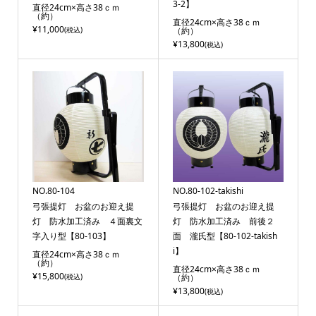
3-2】
直径24cm×高さ38ｃｍ
（約）
直径24cm×高さ38ｃｍ
¥11,000
(税込)
（約）
¥13,800
(税込)
NO.80-104
NO.80-102-takishi
弓張提灯 お盆のお迎え提
弓張提灯 お盆のお迎え提
灯 防水加工済み ４面裏文
灯 防水加工済み 前後２
字入り型【80-103】
面 瀧氏型【80-102-takish
i】
直径24cm×高さ38ｃｍ
（約）
直径24cm×高さ38ｃｍ
¥15,800
(税込)
（約）
¥13,800
(税込)