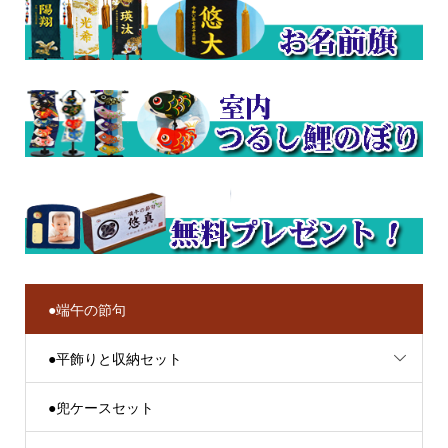
●端午の節句
●平飾りと収納セット
●兜ケースセット