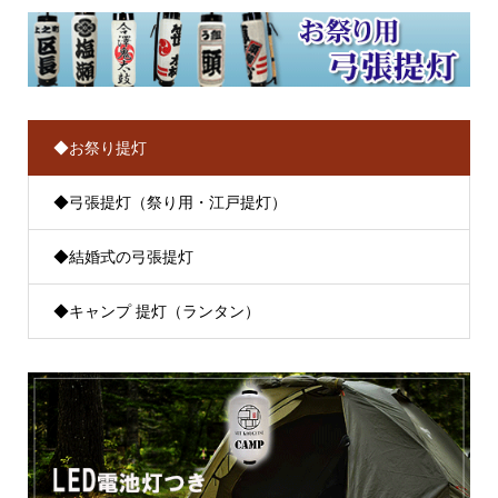
◆お祭り提灯
◆弓張提灯（祭り用・江戸提灯）
◆結婚式の弓張提灯
◆キャンプ 提灯（ランタン）