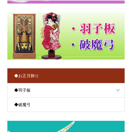
◆お正月飾り
◆羽子板
◆破魔弓