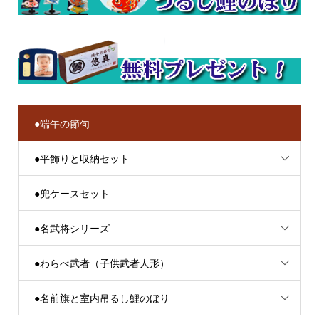
●端午の節句
●平飾りと収納セット
●兜ケースセット
●名武将シリーズ
●わらべ武者（子供武者人形）
●名前旗と室内吊るし鯉のぼり