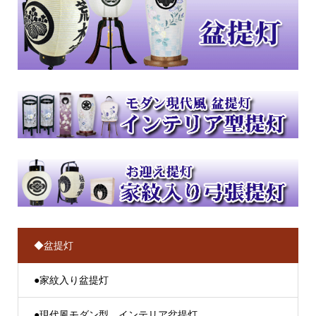
◆盆提灯
●家紋入り盆提灯
●現代風モダン型 インテリア盆提灯