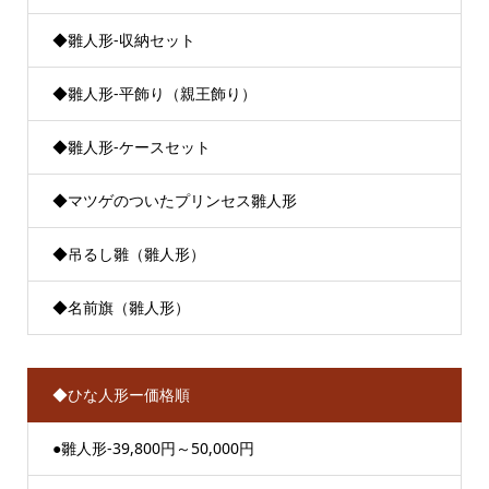
◆雛人形-収納セット
◆雛人形-平飾り（親王飾り）
◆雛人形-ケースセット
◆マツゲのついたプリンセス雛人形
◆吊るし雛（雛人形）
◆名前旗（雛人形）
◆ひな人形ー価格順
●雛人形-39,800円～50,000円