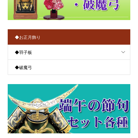
◆お正月飾り
◆羽子板
◆破魔弓