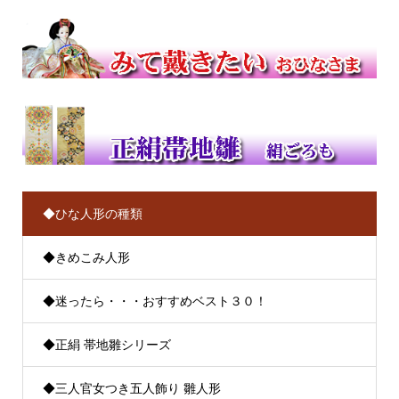
◆ひな人形の種類
◆きめこみ人形
◆迷ったら・・・おすすめベスト３０！
◆正絹 帯地雛シリーズ
◆三人官女つき五人飾り 雛人形