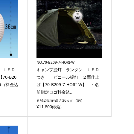
NO.70-B209-7-HORI-W
 ＬＥＤ
キャンプ提灯 ランタン ＬＥＤ
0-B20
つき ビニール提灯 ２面仕上
定ロゴ料金込
げ【70-B209-7-HORI-W】 ・名
前指定ロゴ料金込...
）
直径24cm×高さ36ｃｍ（約）
¥11,800
(税込)