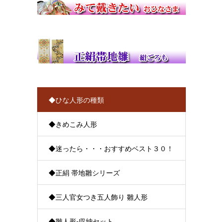
◆ひな人形の種類
◆きめこみ人形
◆迷ったら・・・おすすめベスト３０！
◆正絹 帯地雛シリーズ
◆三人官女つき五人飾り 雛人形
◆雛人形-収納セット