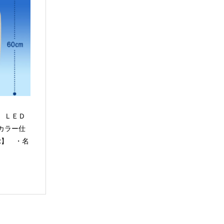
 ＬＥＤ
カラー仕
OR】 ・名
）