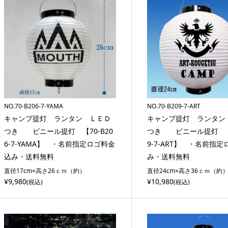
NO.70-B206-7-YAMA
NO.70-B209-7-ART
キャンプ提灯 ランタン ＬＥＤ
キャンプ提灯 ランタン
つき ビニール提灯 【70-B20
つき ビニール提灯 【7
6-7-YAMA】 ・名前指定ロゴ料金
9-7-ART】 ・名前指
込み・送料無料
み・送料無料
直径17cm×高さ26ｃｍ（約）
直径24cm×高さ36ｃｍ（約
¥9,980
¥10,980
(税込)
(税込)