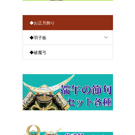
◆お正月飾り
◆羽子板
◆破魔弓