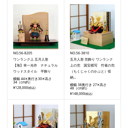
NO.56-8205
NO.56-3810
ワンランク上 五月人形
五月人形 兜飾り ワンランク
【海】幸一光作 ナチュラル
上の兜 国宝模写 竹雀の兜
ウッドスタイル 平飾り
（ちくじゃくのかぶと）収
納...
横幅 44✕奥行き30✕高さ
34（cm約）
横幅 38奥行き 27✕高さ
¥128,000
(税込)
48（cm約）
¥148,000
(税込)