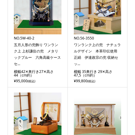
NO.5W-40-2
NO.56-3550
五月人形の兜飾り ワンラン
ワンランク上の兜 ナチュラ
ク上 上杉謙信の兜 メタリ
ルデザイン 本革印伝使用
ックブルー 六角高級ケース
正絹 伊達政宗の兜 収納セ
セ...
ッ...
横幅42✕奥行き27✕高さ
横幅 35奥行き 29✕高さ
44（cm約）
47,5（cm約）
¥95,000
¥99,800
(税込)
(税込)