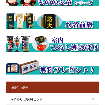
●端午の節句
●平飾りと収納セット