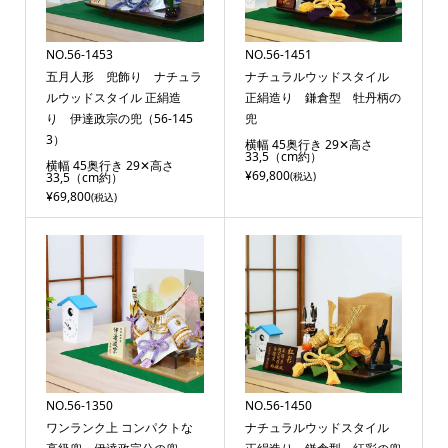
NO.56-1453
NO.56-1451
五月人形 兜飾り ナチュラ
ナチュラルウッドスタイル
ルウッドスタイル 正絹造
正絹造り 鎌倉型 牡丹柄の
り 伊達政宗の兜（56-145
兜
3）
横幅 45奥行き 29✕高さ
33,5（cm約）
横幅 45奥行き 29✕高さ
¥69,800
33,5（cm約）
(税込)
¥69,800
(税込)
NO.56-1350
NO.56-1450
ワンランク上 コンパクトな
ナチュラルウッドスタイル