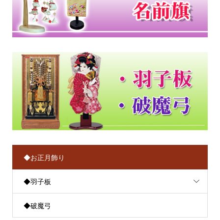
◆お正月飾り
◆羽子板
◆破魔弓