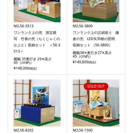
NO.56-3513
NO.56-3800
ワンランク上の兜 国宝模
ワンランク上の正絹造り 鎌
写 竹雀の兜（ちくじゃくの
倉の兜 LED矢羽根の照明
かぶと）収納セット ＜56-3
収納セット （56-3800）
513＞
横幅38✕奥行き27✕高さ
45（cm約）
横幅 35奥行き 29✕高さ
¥149,600
45（cm約）
(税込)
¥148,000
(税込)
SOLD OUT
NO.56-8202
NO.56-1500