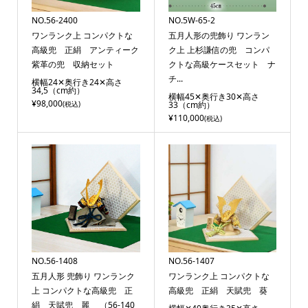
NO.56-2400
NO.5W-65-2
ワンランク上 コンパクトな
五月人形の兜飾り ワンラン
高級兜 正絹 アンティーク
ク上 上杉謙信の兜 コンパ
紫革の兜 収納セット
クトな高級ケースセット ナ
チ...
横幅24✕奥行き24✕高さ
34,5（cm約）
横幅45✕奥行き30✕高さ
¥98,000
(税込)
33（cm約）
¥110,000
(税込)
NO.56-1408
NO.56-1407
五月人形 兜飾り ワンランク
ワンランク上 コンパクトな
上 コンパクトな高級兜 正
高級兜 正絹 天賦兜 葵
絹 天賦兜 麗 （56-140