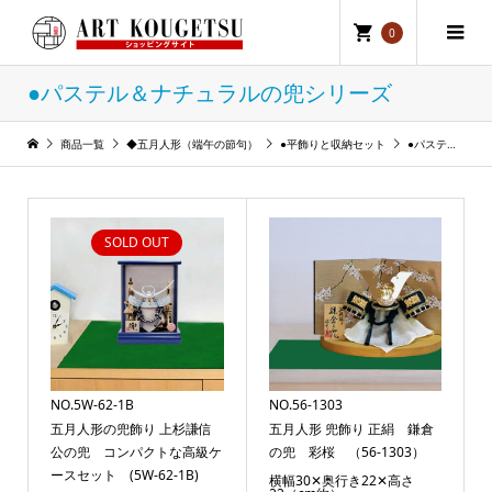
0
●パステル＆ナチュラルの兜シリーズ
商品一覧
◆五月人形（端午の節句）
●平飾りと収納セット
●パステル＆ナチュラルの兜シリーズ
SOLD OUT
NO.5W-62-1B
NO.56-1303
五月人形の兜飾り 上杉謙信
五月人形 兜飾り 正絹 鎌倉
公の兜 コンパクトな高級ケ
の兜 彩桜 （56-1303）
ースセット (5W-62-1B)
横幅30✕奥行き22✕高さ