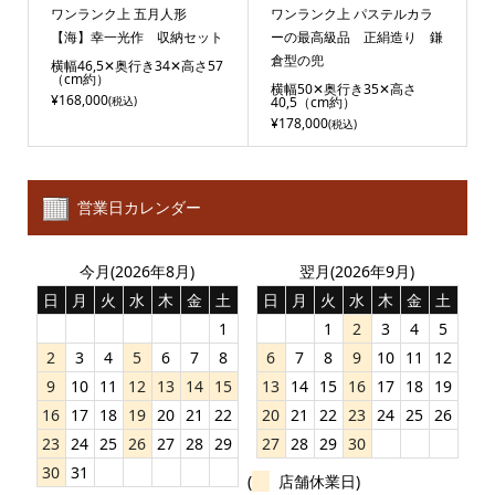
ワンランク上 五月人形
ワンランク上 パステルカラ
【海】幸一光作 収納セット
ーの最高級品 正絹造り 鎌
倉型の兜
横幅46,5✕奥行き34✕高さ57
（cm約）
横幅50✕奥行き35✕高さ
¥168,000
(税込)
40,5（cm約）
¥178,000
(税込)
営業日カレンダー
今月(2026年8月)
翌月(2026年9月)
日
月
火
水
木
金
土
日
月
火
水
木
金
土
1
1
2
3
4
5
2
3
4
5
6
7
8
6
7
8
9
10
11
12
9
10
11
12
13
14
15
13
14
15
16
17
18
19
16
17
18
19
20
21
22
20
21
22
23
24
25
26
23
24
25
26
27
28
29
27
28
29
30
30
31
(
店舗休業日)