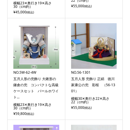
22（cm約）
横幅23✕奥行き19✕高さ
¥55,000
30（cm約）
(税込)
¥45,000
(税込)
NO.5W-62-4W
NO.56-1301
五月人形の兜飾り 大鍬形の
五月人形 兜飾り 正絹 徳川
鎌倉の兜 コンパクトな高級
家康公の兜 彩桜 （56-13
ケースセット パールホワイ
01）
ト...
横幅30✕奥行き22✕高さ
22（cm約）
横幅23✕奥行き19✕高さ
¥55,000
30（cm約）
(税込)
¥59,800
(税込)