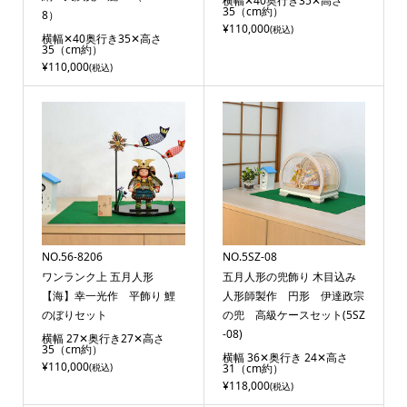
横幅✕40奥行き35✕高さ
35（cm約）
8）
¥110,000
(税込)
横幅✕40奥行き35✕高さ
35（cm約）
¥110,000
(税込)
NO.56-8206
NO.5SZ-08
ワンランク上 五月人形
五月人形の兜飾り 木目込み
【海】幸一光作 平飾り 鯉
人形師製作 円形 伊達政宗
のぼりセット
の兜 高級ケースセット(5SZ
-08)
横幅 27✕奥行き27✕高さ
35（cm約）
横幅 36✕奥行き 24✕高さ
¥110,000
(税込)
31（cm約）
¥118,000
(税込)