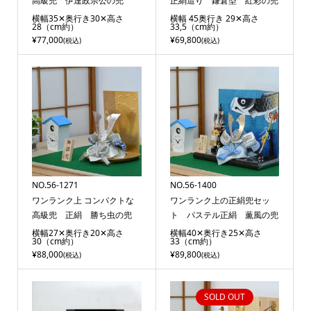
高級兜 伊達政宗公の兜
正絹造り 鎌倉型 紅彩の兜
横幅35✕奥行き30✕高さ
横幅 45奥行き 29✕高さ
28（cm約）
33,5（cm約）
¥77,000
¥69,800
(税込)
(税込)
NO.56-1271
NO.56-1400
ワンランク上 コンパクトな
ワンランク上の正絹兜セッ
高級兜 正絹 勝ち虫の兜
ト パステル正絹 薫風の兜
横幅27✕奥行き20✕高さ
横幅40✕奥行き25✕高さ
30（cm約）
33（cm約）
¥88,000
¥89,800
(税込)
(税込)
SOLD OUT