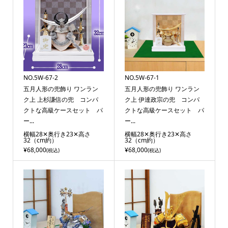
NO.5W-67-2
NO.5W-67-1
五月人形の兜飾り ワンラン
五月人形の兜飾り ワンラン
ク上 上杉謙信の兜 コンパ
ク上 伊達政宗の兜 コンパ
クトな高級ケースセット パ
クトな高級ケースセット パ
ー...
ー...
横幅28✕奥行き23✕高さ
横幅28✕奥行き23✕高さ
32（cm約）
32（cm約）
¥68,000
¥68,000
(税込)
(税込)