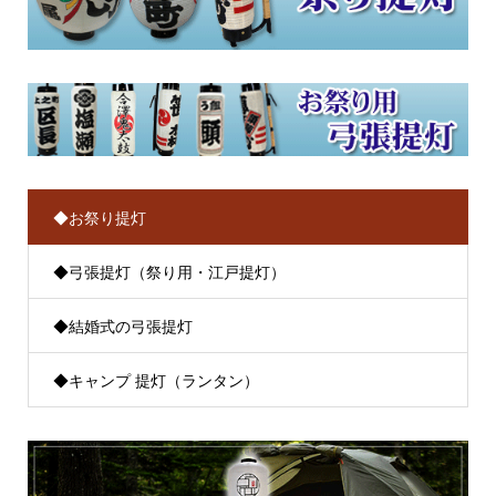
◆お祭り提灯
◆弓張提灯（祭り用・江戸提灯）
◆結婚式の弓張提灯
◆キャンプ 提灯（ランタン）