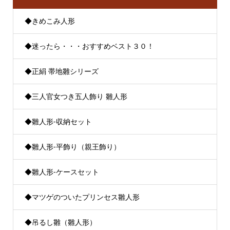
◆きめこみ人形
◆迷ったら・・・おすすめベスト３０！
◆正絹 帯地雛シリーズ
◆三人官女つき五人飾り 雛人形
◆雛人形-収納セット
◆雛人形-平飾り（親王飾り）
◆雛人形-ケースセット
◆マツゲのついたプリンセス雛人形
◆吊るし雛（雛人形）