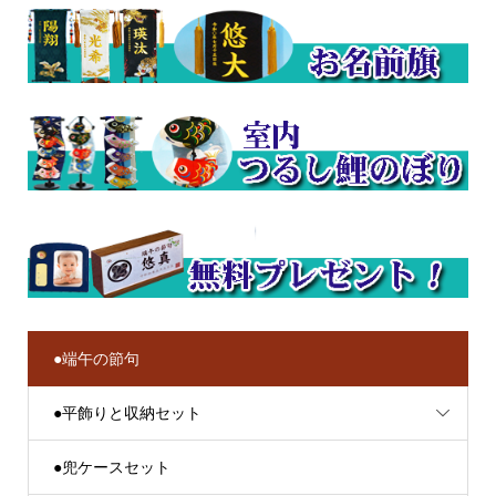
●端午の節句
●平飾りと収納セット
●兜ケースセット