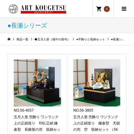
0
●長瀬シリーズ
商品一覧
◆五月人形（端午の節句）
●平飾りと収納セット
●長瀬シリーズ
NO.56-4057
NO.56-3805
五月人形 兜飾り ワンランク
五月人形 兜飾り ワンランク
上の正絹造り 印伝正絹 鎌
上の正絹造り 鎌倉型 天賦
倉型 長鍬形の兜 収納セッ
の兜 空 収納セット （56