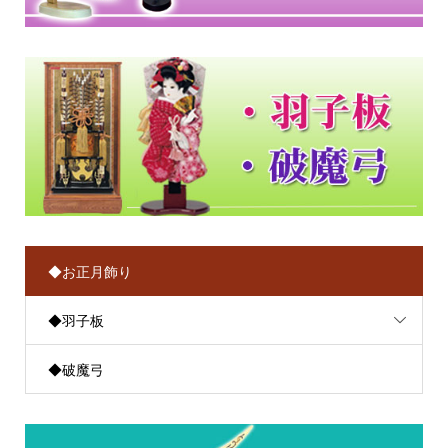
◆お正月飾り
◆羽子板
◆破魔弓