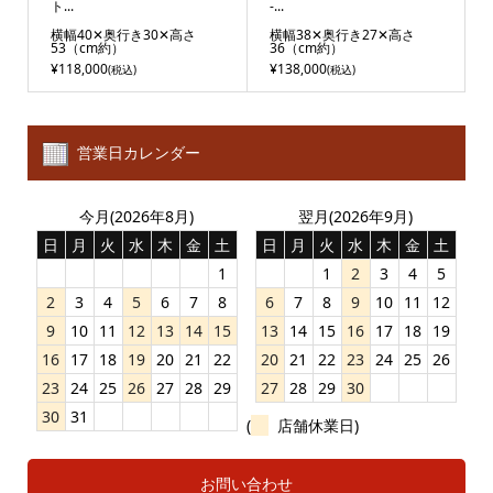
ト...
-...
横幅40✕奥行き30✕高さ
横幅38✕奥行き27✕高さ
53（cm約）
36（cm約）
¥118,000
¥138,000
(税込)
(税込)
営業日カレンダー
今月(2026年8月)
翌月(2026年9月)
日
月
火
水
木
金
土
日
月
火
水
木
金
土
1
1
2
3
4
5
2
3
4
5
6
7
8
6
7
8
9
10
11
12
9
10
11
12
13
14
15
13
14
15
16
17
18
19
16
17
18
19
20
21
22
20
21
22
23
24
25
26
23
24
25
26
27
28
29
27
28
29
30
30
31
(
店舗休業日)
お問い合わせ