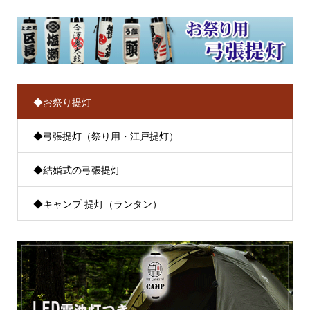
◆お祭り提灯
◆弓張提灯（祭り用・江戸提灯）
◆結婚式の弓張提灯
◆キャンプ 提灯（ランタン）