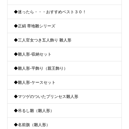
◆迷ったら・・・おすすめベスト３０！
◆正絹 帯地雛シリーズ
◆三人官女つき五人飾り 雛人形
◆雛人形-収納セット
◆雛人形-平飾り（親王飾り）
◆雛人形-ケースセット
◆マツゲのついたプリンセス雛人形
◆吊るし雛（雛人形）
◆名前旗（雛人形）