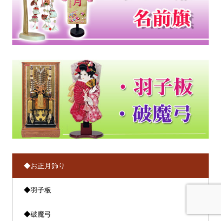
◆お正月飾り
◆羽子板
◆破魔弓