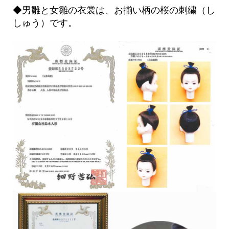
◆男雛と女雛の衣裳は、お揃い柄の桜の刺繍（し
しゅう）です。