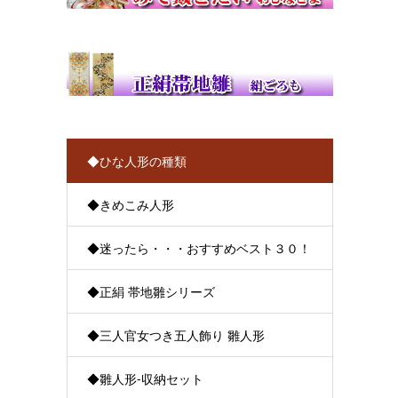
◆ひな人形の種類
◆きめこみ人形
◆迷ったら・・・おすすめベスト３０！
◆正絹 帯地雛シリーズ
◆三人官女つき五人飾り 雛人形
◆雛人形-収納セット