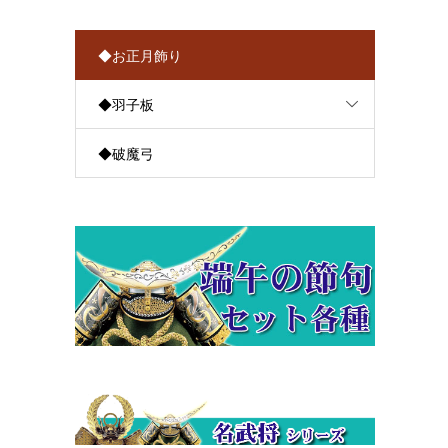
◆お正月飾り
◆羽子板
◆破魔弓