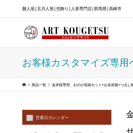
雛人形|五月人形|兜飾り|人形専門店|群馬県|高崎市
お客様カスタマイズ専用
商品一覧
金井様専用 わのか収納セット+お名前旗+つるし
営業日カレンダー