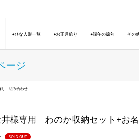
●ひな人形一覧
●お正月飾り
●端午の節句
その
ページ
飾り 組み合わせ
金井様専用 わのか収納セット+お名
せ
SOLD OUT