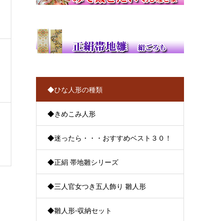
◆ひな人形の種類
◆きめこみ人形
◆迷ったら・・・おすすめベスト３０！
◆正絹 帯地雛シリーズ
◆三人官女つき五人飾り 雛人形
◆雛人形-収納セット