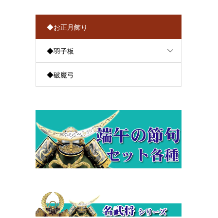
◆お正月飾り
◆羽子板
◆破魔弓