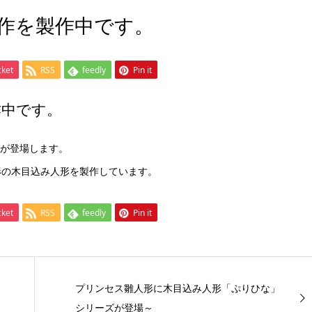
作を製作中です。
cket
RSS
feedly
Pin it
作中です。
が登場します。
形の木目込み人形を製作しています。
cket
RSS
feedly
Pin it
プリンセス雛人形に木目込み人形「ぷりひな」
シリーズが登場～