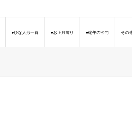
●ひな人形一覧
●お正月飾り
●端午の節句
その