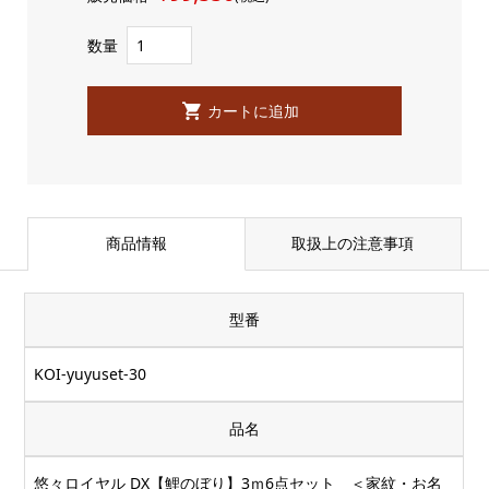
数量
商品情報
取扱上の注意事項
型番
KOI-yuyuset-30
品名
悠々ロイヤル DX【鯉のぼり】3ｍ6点セット ＜家紋・お名