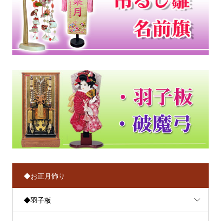
◆お正月飾り
◆羽子板