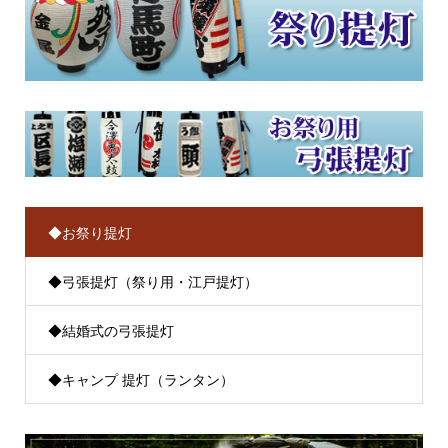
◆お祭り提灯
◆弓張提灯（祭り用・江戸提灯）
◆結婚式の弓張提灯
◆キャンプ 提灯（ランタン）