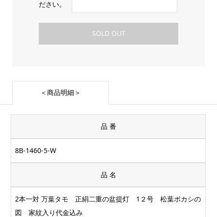
ださい。
SOLD OUT
＜商品明細＞
品 番
8B-1460-5-W
品 名
2本一対 万葉タモ 正絹二重の盆提灯 1２号 松葉ボカシの
図 家紋入り代金込み