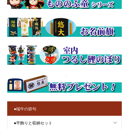
●端午の節句
●平飾りと収納セット