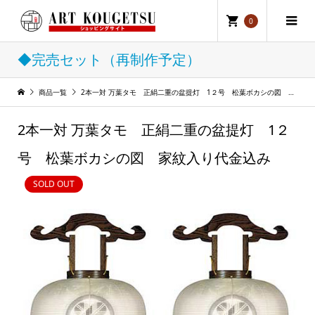
0
◆完売セット（再制作予定）
商品一覧
2本一対 万葉タモ 正絹二重の盆提灯 1２号 松葉ボカシの図 家紋入り代金込み
2本一対 万葉タモ 正絹二重の盆提灯 1２
号 松葉ボカシの図 家紋入り代金込み
SOLD OUT