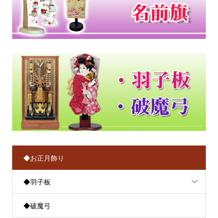
◆お正月飾り
◆羽子板
◆破魔弓