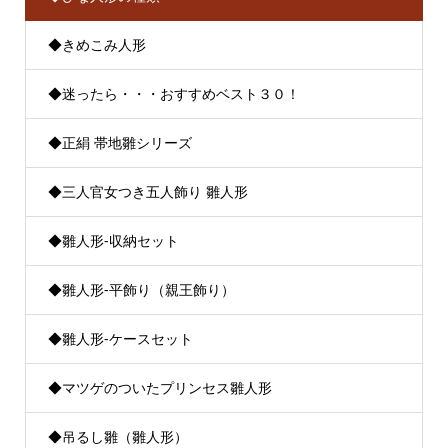
◆きめこみ人形
◆迷ったら・・・おすすめベスト３０！
◆正絹 帯地雛シリーズ
◆三人官女つき五人飾り 雛人形
◆雛人形-収納セット
◆雛人形-平飾り（親王飾り）
◆雛人形-ケースセット
◆マツゲのついたプリンセス雛人形
◆吊るし雛（雛人形）