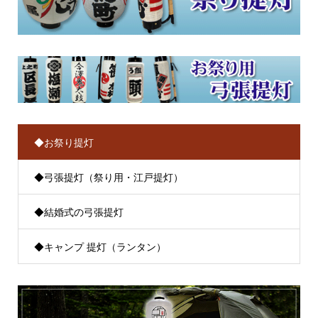
◆お祭り提灯
◆弓張提灯（祭り用・江戸提灯）
◆結婚式の弓張提灯
◆キャンプ 提灯（ランタン）