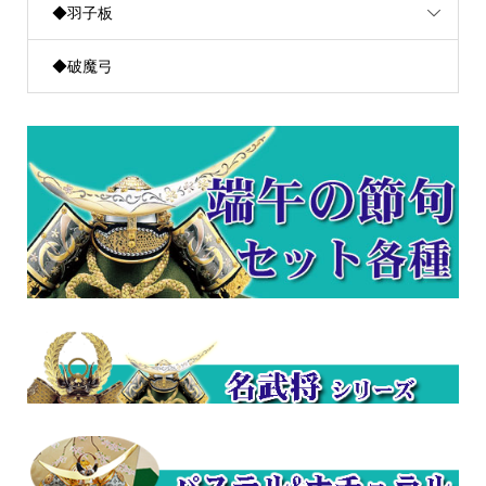
◆羽子板
◆破魔弓