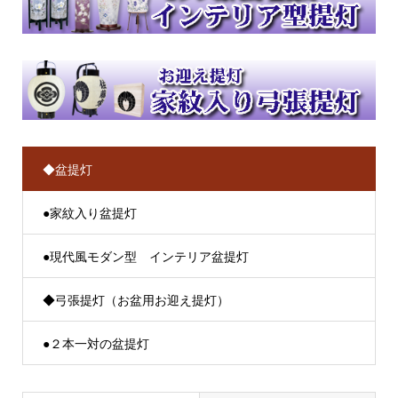
◆盆提灯
●家紋入り盆提灯
●現代風モダン型 インテリア盆提灯
◆弓張提灯（お盆用お迎え提灯）
●２本一対の盆提灯