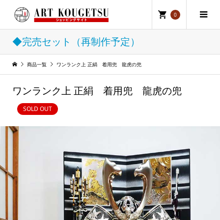
0
◆完売セット（再制作予定）
商品一覧
ワンランク上 正絹 着用兜 龍虎の兜
ワンランク上 正絹 着用兜 龍虎の兜
SOLD OUT