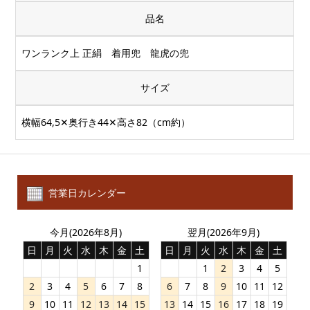
品名
ワンランク上 正絹 着用兜 龍虎の兜
サイズ
横幅64,5✕奥行き44✕高さ82（cm約）
営業日カレンダー
今月(2026年8月)
翌月(2026年9月)
日
月
火
水
木
金
土
日
月
火
水
木
金
土
1
1
2
3
4
5
2
3
4
5
6
7
8
6
7
8
9
10
11
12
9
10
11
12
13
14
15
13
14
15
16
17
18
19