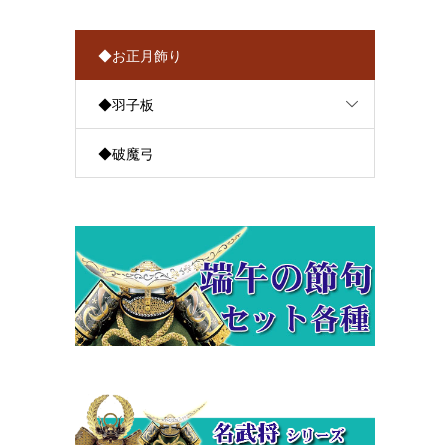
◆お正月飾り
◆羽子板
◆破魔弓