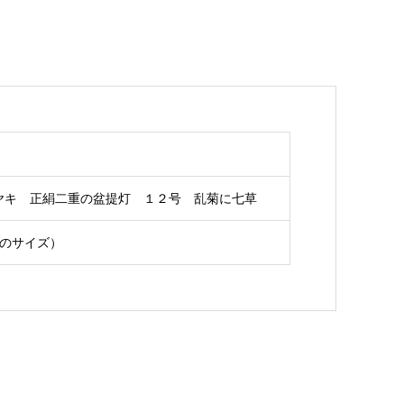
ヤキ 正絹二重の盆提灯 １２号 乱菊に七草
本のサイズ）