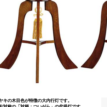
ヤキの木目色が特徴の大内行灯です。
右対称の「対柄：ついがら」の盆提灯です。