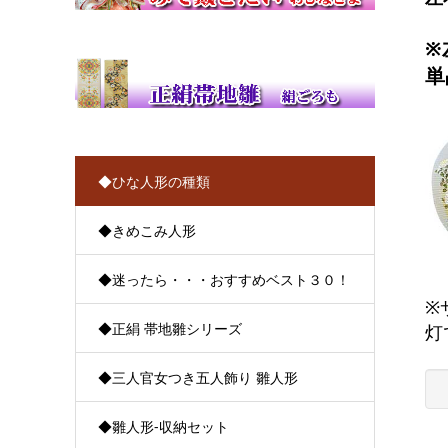
※
単
◆ひな人形の種類
◆きめこみ人形
◆迷ったら・・・おすすめベスト３０！
※
◆正絹 帯地雛シリーズ
灯
◆三人官女つき五人飾り 雛人形
◆雛人形-収納セット