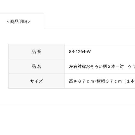
＜商品明細＞
品 番
8B-1264-W
品 名
左右対称おそろい柄２本一対 ケ
サイズ
高さ８７ｃｍ×横幅３７ｃｍ（１