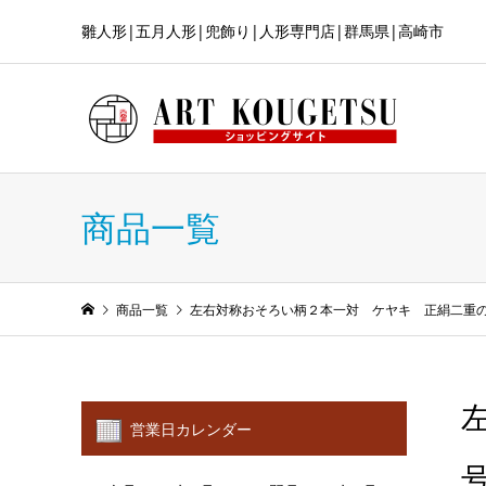
雛人形|五月人形|兜飾り|人形専門店|群馬県|高崎市
商品一覧
商品一覧
左右対称おそろい柄２本一対 ケヤキ 正絹二重
営業日カレンダー