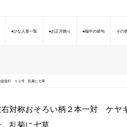
●ひな人形一覧
●お正月飾り
●端午の節句
その
の盆提灯 １２号 乱菊に七草
左右対称おそろい柄２本一対 ケヤ
号 乱菊に七草