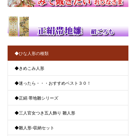
◆ひな人形の種類
◆きめこみ人形
◆迷ったら・・・おすすめベスト３０！
◆正絹 帯地雛シリーズ
◆三人官女つき五人飾り 雛人形
◆雛人形-収納セット