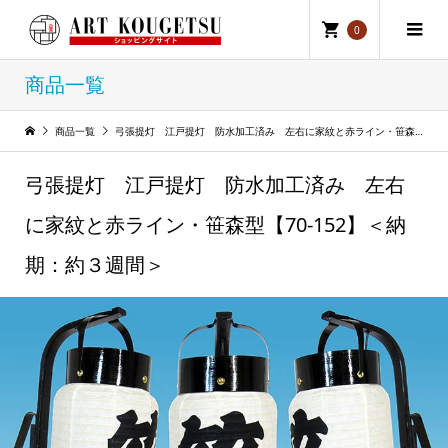
0
商品一覧
商品一覧
弓張提灯 江戸提灯 防水加工済み 左右に家紋と赤ライン・笹森型【70-152】＜納期：約３週間＞
弓張提灯 江戸提灯 防水加工済み 左右
に家紋と赤ライン・笹森型【70-152】＜納
期：約３週間＞