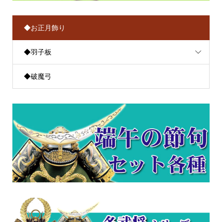
◆お正月飾り
◆羽子板
◆破魔弓