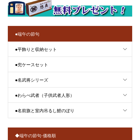
●端午の節句
●平飾りと収納セット
●兜ケースセット
●名武将シリーズ
●わらべ武者（子供武者人形）
●名前旗と室内吊るし鯉のぼり
◆端午の節句-価格順