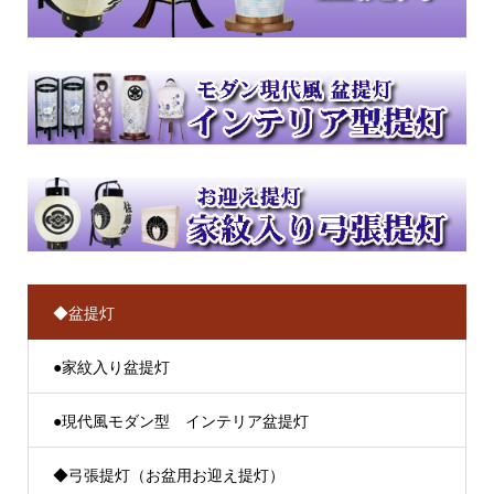
◆盆提灯
●家紋入り盆提灯
●現代風モダン型 インテリア盆提灯
◆弓張提灯（お盆用お迎え提灯）