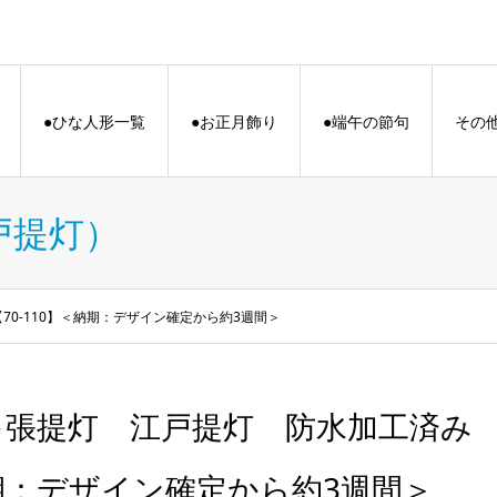
●ひな人形一覧
●お正月飾り
●端午の節句
その
戸提灯）
0-110】＜納期：デザイン確定から約3週間＞
弓張提灯 江戸提灯 防水加工済み 赤
期：デザイン確定から約3週間＞