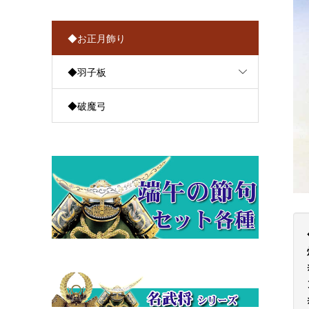
◆お正月飾り
◆羽子板
◆破魔弓