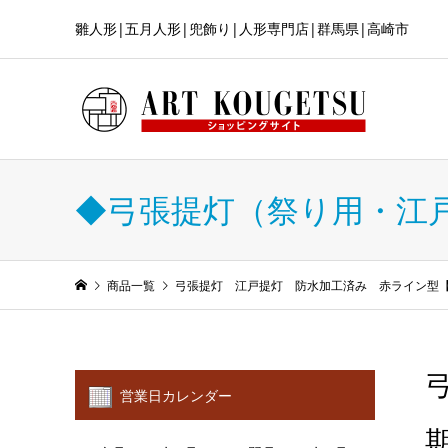
雛人形|五月人形|兜飾り|人形専門店|群馬県|高崎市
◆弓張提灯（祭り用・江
商品一覧
弓張提灯 江戸提灯 防水加工済み 赤ライン型【7
営業日カレンダー