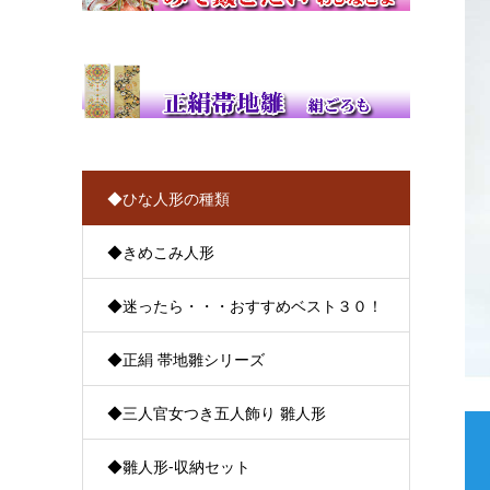
◆ひな人形の種類
◆きめこみ人形
◆迷ったら・・・おすすめベスト３０！
◆正絹 帯地雛シリーズ
◆三人官女つき五人飾り 雛人形
◆雛人形-収納セット