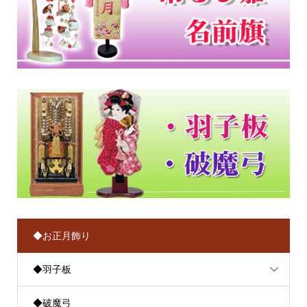
◆お正月飾り
◆羽子板
◆破魔弓