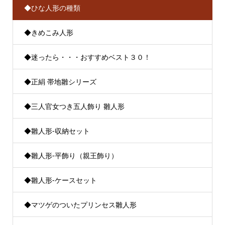
◆ひな人形の種類
◆きめこみ人形
◆迷ったら・・・おすすめベスト３０！
◆正絹 帯地雛シリーズ
◆三人官女つき五人飾り 雛人形
◆雛人形-収納セット
◆雛人形-平飾り（親王飾り）
◆雛人形-ケースセット
◆マツゲのついたプリンセス雛人形