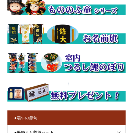
●端午の節句
●平飾りと収納セット