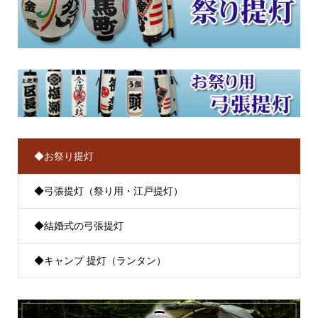
◆お祭り提灯
◆弓張提灯（祭り用・江戸提灯）
◆結婚式の弓張提灯
◆キャンプ 提灯（ランタン）