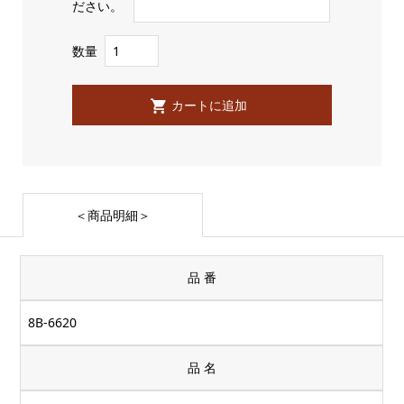
ださい。
数量
＜商品明細＞
品 番
8B-6620
品 名