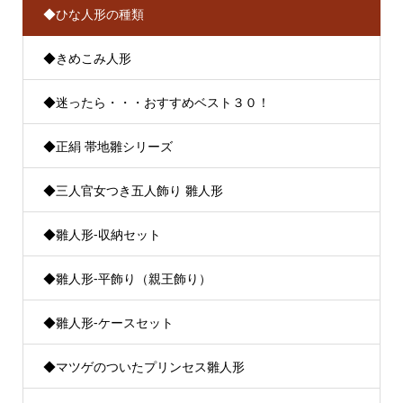
◆ひな人形の種類
◆きめこみ人形
◆迷ったら・・・おすすめベスト３０！
◆正絹 帯地雛シリーズ
◆三人官女つき五人飾り 雛人形
◆雛人形-収納セット
◆雛人形-平飾り（親王飾り）
◆雛人形-ケースセット
◆マツゲのついたプリンセス雛人形