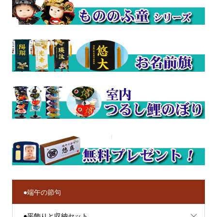
●端午の節句
●平飾りと収納セット