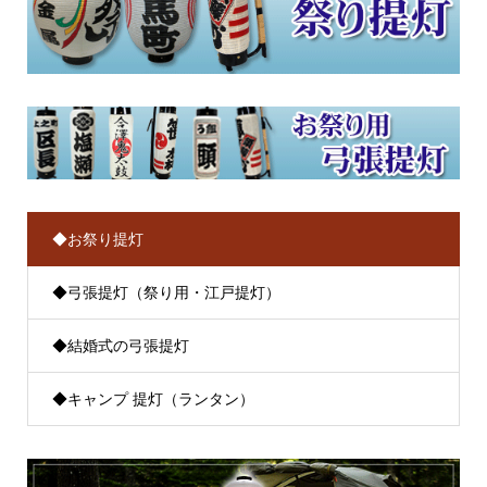
◆お祭り提灯
◆弓張提灯（祭り用・江戸提灯）
◆結婚式の弓張提灯
◆キャンプ 提灯（ランタン）