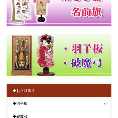
◆お正月飾り
◆羽子板
◆破魔弓