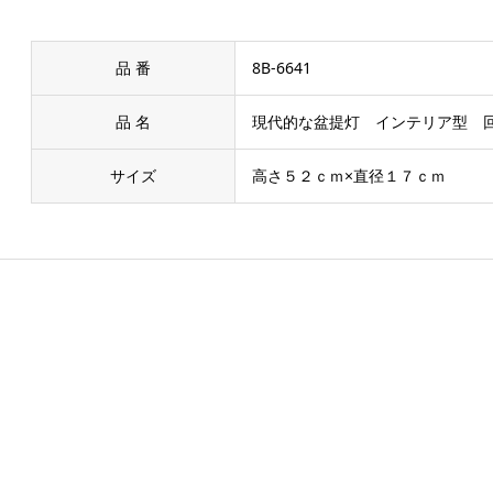
品 番
8B-6641
品 名
現代的な盆提灯 インテリア型 
サイズ
高さ５２ｃｍ×直径１７ｃｍ