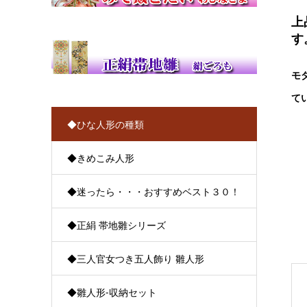
上
す
モ
て
◆ひな人形の種類
◆きめこみ人形
◆迷ったら・・・おすすめベスト３０！
◆正絹 帯地雛シリーズ
◆三人官女つき五人飾り 雛人形
◆雛人形-収納セット