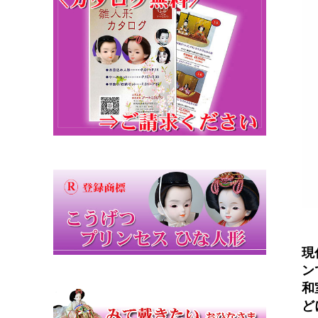
現
ン
和
ど