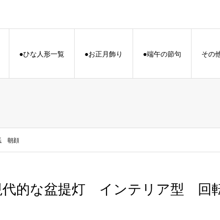
●ひな人形一覧
●お正月飾り
●端午の節句
その
紙 朝顔
現代的な盆提灯 インテリア型 回