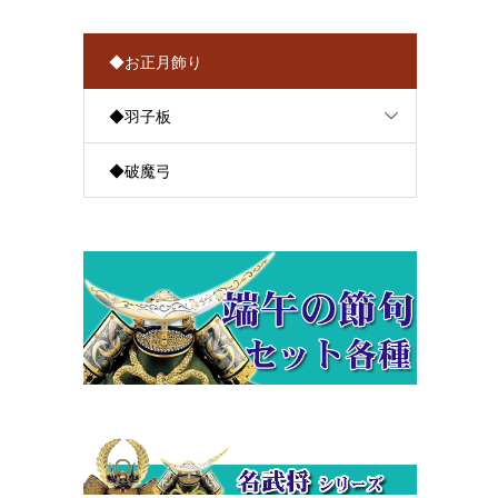
◆お正月飾り
◆羽子板
◆破魔弓