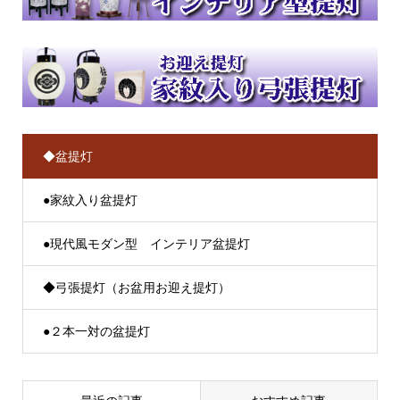
◆盆提灯
●家紋入り盆提灯
●現代風モダン型 インテリア盆提灯
◆弓張提灯（お盆用お迎え提灯）
●２本一対の盆提灯