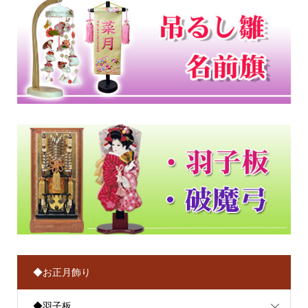
◆お正月飾り
◆羽子板