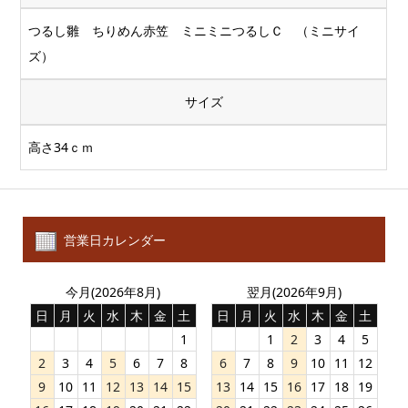
つるし雛 ちりめん赤笠 ミニミニつるしＣ （ミニサイ
ズ）
サイズ
高さ34ｃｍ
営業日カレンダー
今月(2026年8月)
翌月(2026年9月)
日
月
火
水
木
金
土
日
月
火
水
木
金
土
1
1
2
3
4
5
2
3
4
5
6
7
8
6
7
8
9
10
11
12
9
10
11
12
13
14
15
13
14
15
16
17
18
19