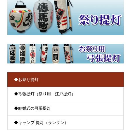
◆お祭り提灯
◆弓張提灯（祭り用・江戸提灯）
◆結婚式の弓張提灯
◆キャンプ 提灯（ランタン）