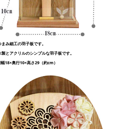
つまみ細工の
羽子板です。
木製とアクリルのシンプルな羽子板です。
幅18×奥行10×高さ29（約cm）