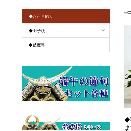
※
◆お正月飾り
◆羽子板
◆破魔弓
◆
ま