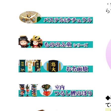
・
ら
◆
て