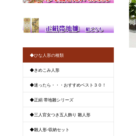
◆ひな人形の種類
◆きめこみ人形
◆迷ったら・・・おすすめベスト３０！
◆正絹 帯地雛シリーズ
◆三人官女つき五人飾り 雛人形
◆雛人形-収納セット