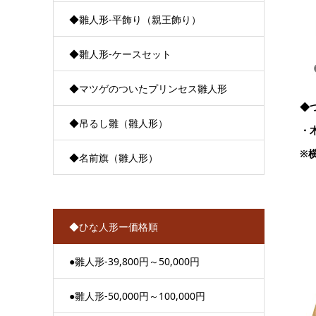
◆雛人形-平飾り（親王飾り）
◆雛人形-ケースセット
◆マツゲのついたプリンセス雛人形
◆
◆吊るし雛（雛人形）
・
※横
◆名前旗（雛人形）
◆ひな人形ー価格順
●雛人形-39,800円～50,000円
●雛人形-50,000円～100,000円