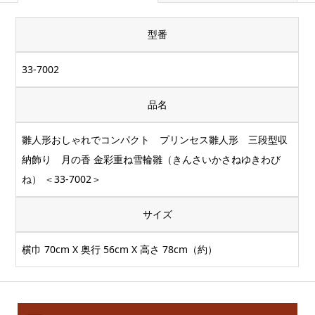
型番
33-7002
品名
雛人形おしゃれでコンパクト プリンセス雛人形 三段型収
納飾り 月の香 金彩重ね雪輪雛（きんさいかさねゆきわび
ね） ＜33-7002＞
サイズ
横巾 70cm X 奥行 56cm X 高さ 78cm（約）