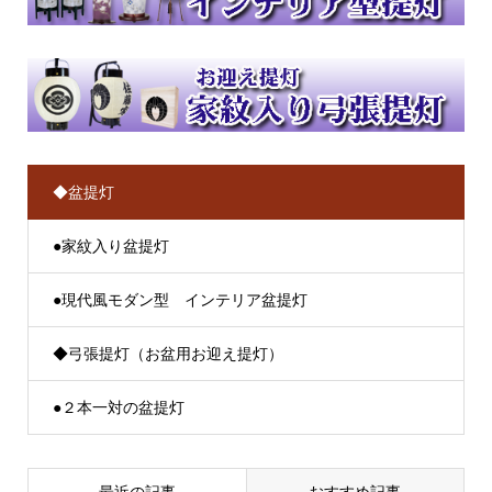
◆盆提灯
●家紋入り盆提灯
●現代風モダン型 インテリア盆提灯
◆弓張提灯（お盆用お迎え提灯）
●２本一対の盆提灯
最近の記事
おすすめ記事