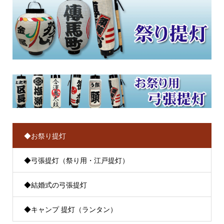
◆お祭り提灯
◆弓張提灯（祭り用・江戸提灯）
◆結婚式の弓張提灯
◆キャンプ 提灯（ランタン）