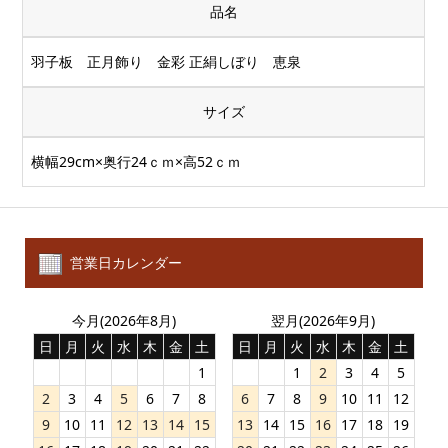
品名
羽子板 正月飾り 金彩 正絹しぼり 恵泉
サイズ
横幅29cm×奥行24ｃｍ×高52ｃｍ
営業日カレンダー
今月(2026年8月)
翌月(2026年9月)
日
月
火
水
木
金
土
日
月
火
水
木
金
土
1
1
2
3
4
5
2
3
4
5
6
7
8
6
7
8
9
10
11
12
9
10
11
12
13
14
15
13
14
15
16
17
18
19