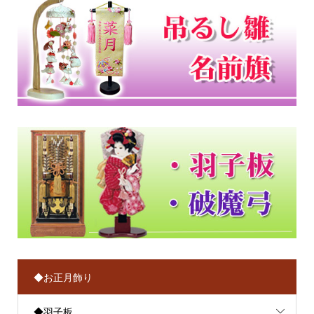
◆お正月飾り
◆羽子板