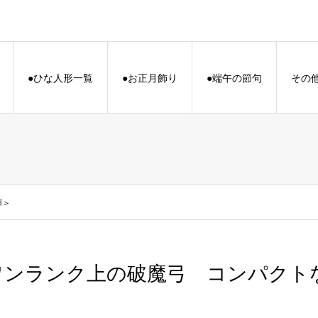
●ひな人形一覧
●お正月飾り
●端午の節句
その
輝＞
ワンランク上の破魔弓 コンパクト