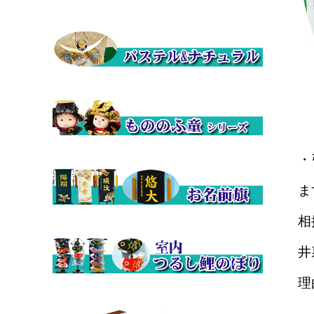
・
ま
相
井
理