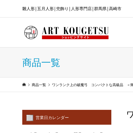
雛人形|五月人形|兜飾り|人形専門店|群馬県|高崎市
商品一覧
商品一覧
ワンランク上の破魔弓 コンパクトな高級品 ＜
営業日カレンダー