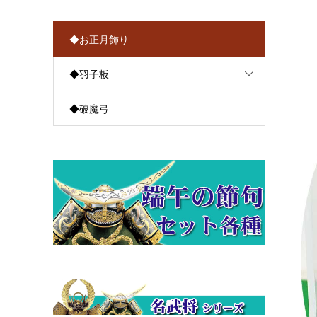
◆お正月飾り
◆羽子板
◆破魔弓