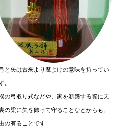
弓と矢は古来より魔よけの意味を持ってい
す。
撲の弓取り式などや、家を新築する際に天
裏の梁に矢を飾って守ることなどからも、
由の有ることです。