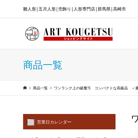
雛人形|五月人形|兜飾り|人形専門店|群馬県|高崎市
商品一覧
商品一覧
ワンランク上の破魔弓 コンパクトな高級品 ＜
営業日カレンダー