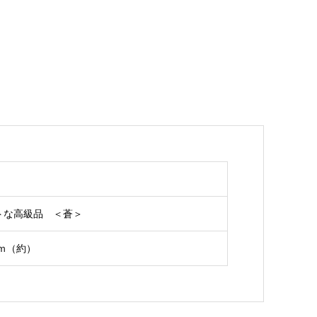
トな高級品 ＜蒼＞
ｃｍ（約）