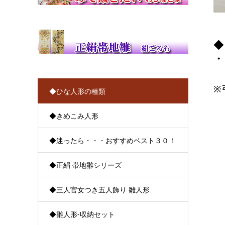
◆
・
※
◆ひな人形の種類
◆きめこみ人形
◆迷ったら・・・おすすめベスト３０！
◆正絹 帯地雛シリーズ
◆三人官女つき五人飾り 雛人形
◆雛人形-収納セット