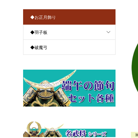
◆お正月飾り
◆羽子板
◆破魔弓
※