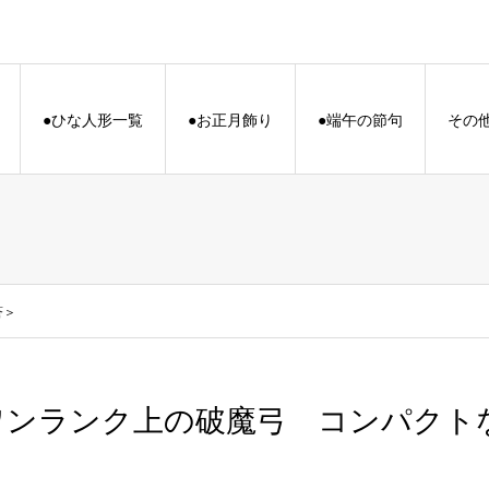
●ひな人形一覧
●お正月飾り
●端午の節句
その
蒼＞
ワンランク上の破魔弓 コンパクト