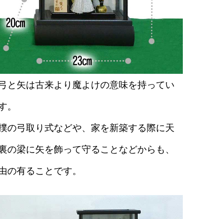
弓と矢は古来より魔よけの意味を持ってい
す。
撲の弓取り式などや、家を新築する際に天
裏の梁に矢を飾って守ることなどからも、
由の有ることです。