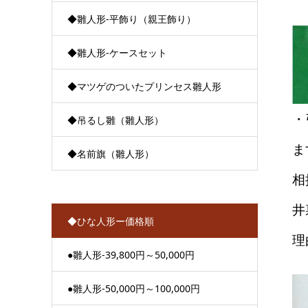
◆雛人形-平飾り（親王飾り）
◆雛人形-ケースセット
◆マツゲのついたプリンセス雛人形
・
◆吊るし雛（雛人形）
ま
◆名前旗（雛人形）
相
井
◆ひな人形ー価格順
理
●雛人形-39,800円～50,000円
●雛人形-50,000円～100,000円