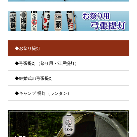
◆お祭り提灯
◆弓張提灯（祭り用・江戸提灯）
◆結婚式の弓張提灯
◆キャンプ 提灯（ランタン）