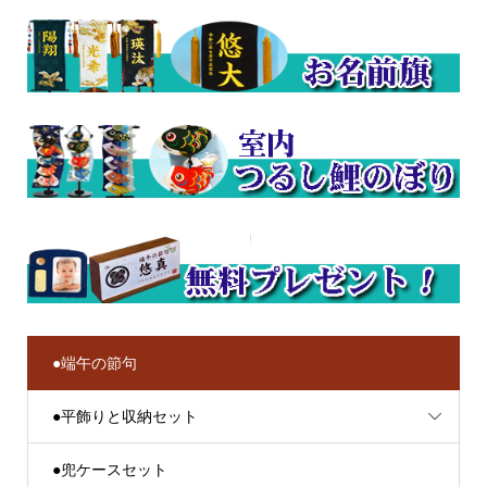
●端午の節句
●平飾りと収納セット
●兜ケースセット