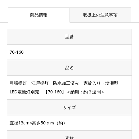
商品情報
取扱上の注意事項
型番
70-160
品名
弓張提灯 江戸提灯 防水加工済み 家紋入り・塩瀬型
LED電池灯別売 【70-160】＜納期：約３週間＞
サイズ
直径13cm×高さ50ｃｍ（約）
素材