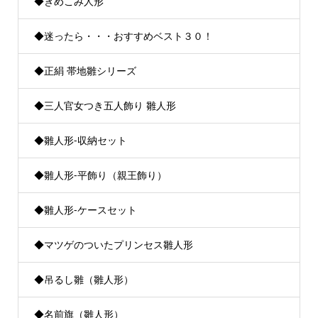
◆きめこみ人形
◆迷ったら・・・おすすめベスト３０！
◆正絹 帯地雛シリーズ
◆三人官女つき五人飾り 雛人形
◆雛人形-収納セット
◆雛人形-平飾り（親王飾り）
◆雛人形-ケースセット
◆マツゲのついたプリンセス雛人形
◆吊るし雛（雛人形）
◆名前旗（雛人形）