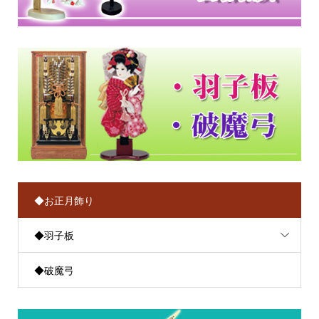
◆お正月飾り
◆羽子板
◆破魔弓