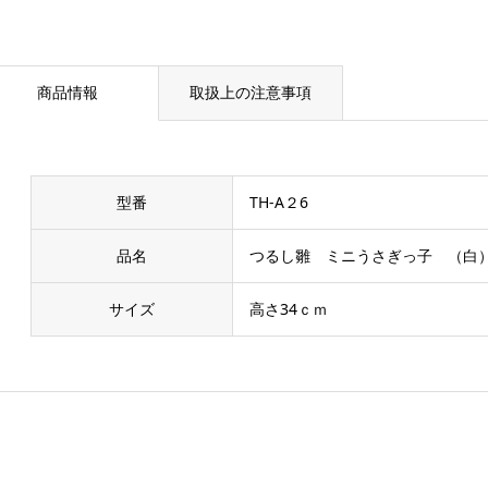
商品情報
取扱上の注意事項
型番
TH-A２6
品名
つるし雛 ミニうさぎっ子 （白） 
サイズ
高さ34ｃｍ