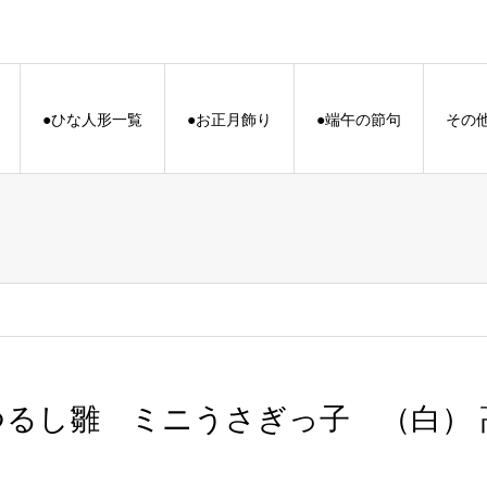
●ひな人形一覧
●お正月飾り
●端午の節句
その
つるし雛 ミニうさぎっ子 （白） 高