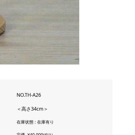
NO.TH-A26
＜高さ34cm＞
在庫状態 : 在庫有り
定価
¥40,000
(税込)