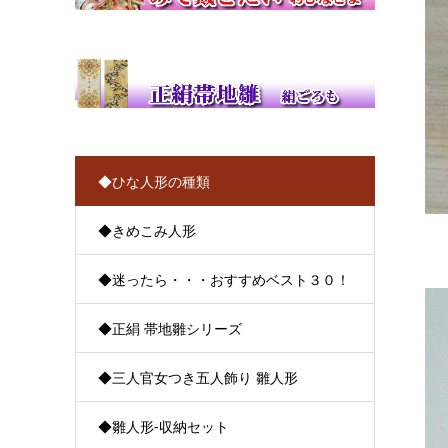
◆ひな人形の種類
◆きめこみ人形
◆迷ったら・・・おすすめベスト３０！
◆正絹 帯地雛シリーズ
◆三人官女つき五人飾り 雛人形
◆雛人形-収納セット