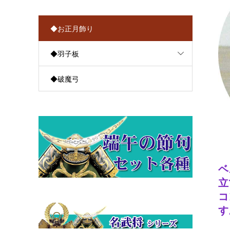
◆お正月飾り
◆羽子板
◆破魔弓
ベ
立
コ
す