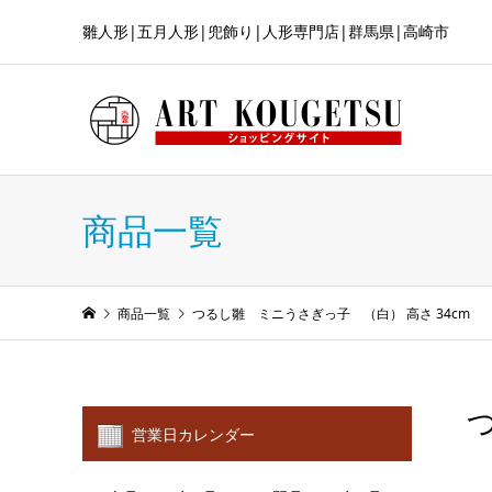
雛人形|五月人形|兜飾り|人形専門店|群馬県|高崎市
商品一覧
商品一覧
つるし雛 ミニうさぎっ子 （白） 高さ 34cm
営業日カレンダー