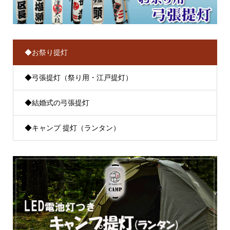
◆お祭り提灯
◆弓張提灯（祭り用・江戸提灯）
◆結婚式の弓張提灯
◆キャンプ 提灯（ランタン）