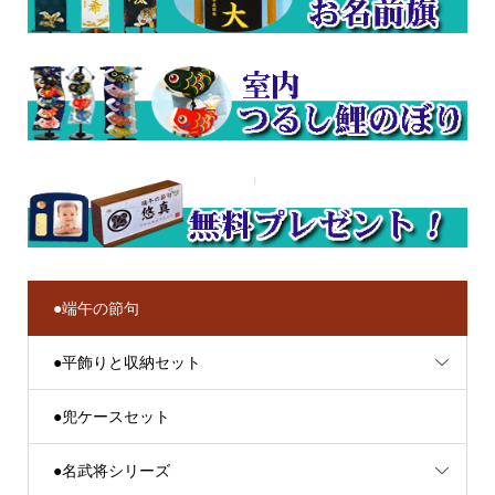
●端午の節句
●平飾りと収納セット
●兜ケースセット
●名武将シリーズ