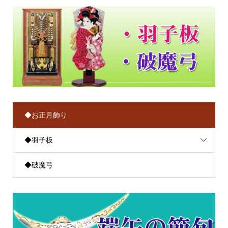
◆お正月飾り
◆羽子板
◆破魔弓