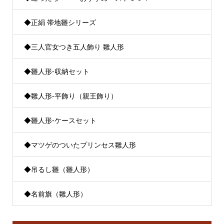
◆正絹 帯地雛シリーズ
◆三人官女つき五人飾り 雛人形
◆雛人形-収納セット
◆雛人形-平飾り（親王飾り）
◆雛人形-ケースセット
◆マツゲのついたプリンセス雛人形
◆吊るし雛（雛人形）
◆名前旗（雛人形）