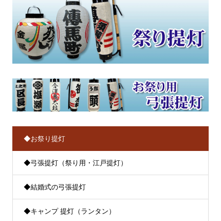
◆お祭り提灯
◆弓張提灯（祭り用・江戸提灯）
◆結婚式の弓張提灯
◆キャンプ 提灯（ランタン）