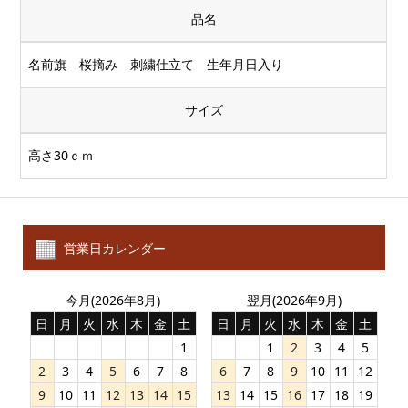
品名
名前旗 桜摘み 刺繍仕立て 生年月日入り
サイズ
高さ30ｃｍ
営業日カレンダー
今月(2026年8月)
翌月(2026年9月)
日
月
火
水
木
金
土
日
月
火
水
木
金
土
1
1
2
3
4
5
2
3
4
5
6
7
8
6
7
8
9
10
11
12
9
10
11
12
13
14
15
13
14
15
16
17
18
19