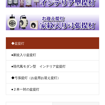
◆盆提灯
●家紋入り盆提灯
●現代風モダン型 インテリア盆提灯
◆弓張提灯（お盆用お迎え提灯）
●２本一対の盆提灯