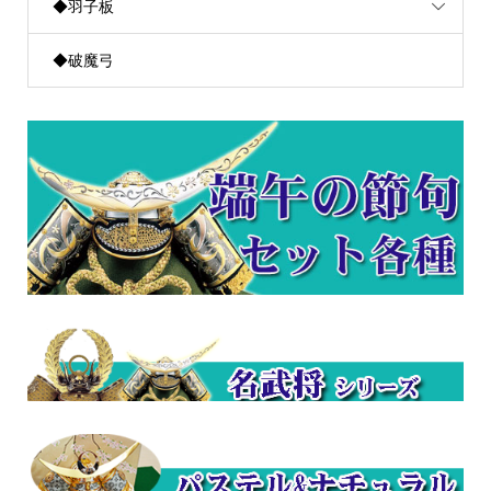
◆羽子板
◆破魔弓