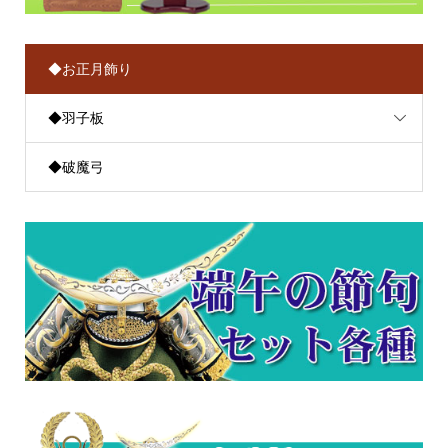
◆お正月飾り
◆羽子板
◆破魔弓