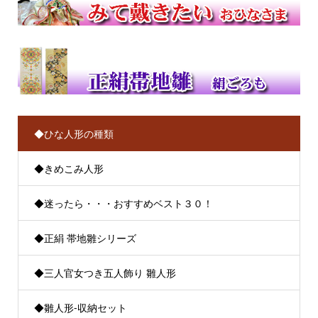
◆ひな人形の種類
◆きめこみ人形
◆迷ったら・・・おすすめベスト３０！
◆正絹 帯地雛シリーズ
◆三人官女つき五人飾り 雛人形
◆雛人形-収納セット