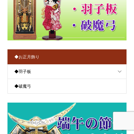
◆お正月飾り
◆羽子板
◆破魔弓