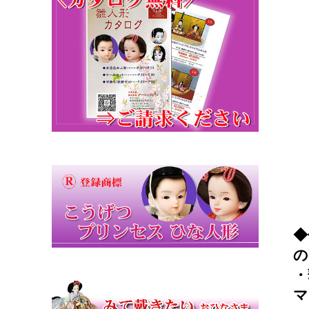
◆
の
・
マ