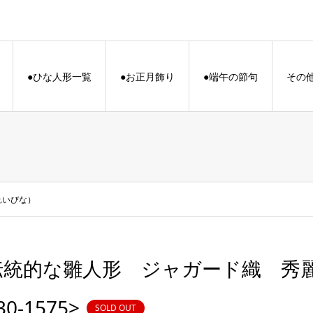
●ひな人形一覧
●お正月飾り
●端午の節句
その
うれいびな）
伝統的な雛人形 ジャガード織 
30-1575>
SOLD OUT