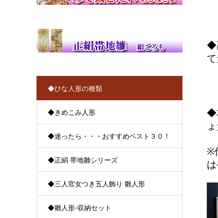
◆
て
◆ひな人形の種類
◆
◆きめこみ人形
ょ
◆迷ったら・・・おすすめベスト３０！
※
◆正絹 帯地雛シリーズ
は
◆三人官女つき五人飾り 雛人形
◆雛人形-収納セット