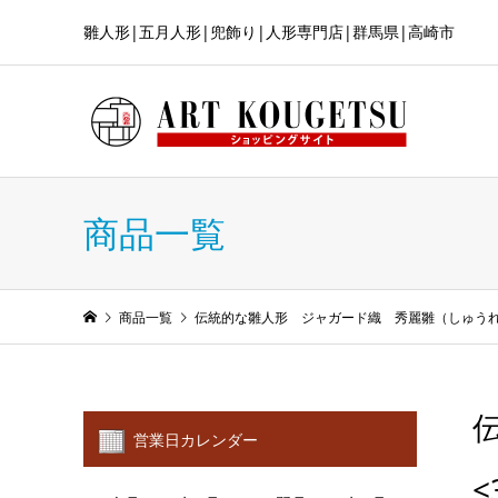
雛人形|五月人形|兜飾り|人形専門店|群馬県|高崎市
商品一覧
商品一覧
伝統的な雛人形 ジャガード織 秀麗雛（しゅ
営業日カレンダー
<