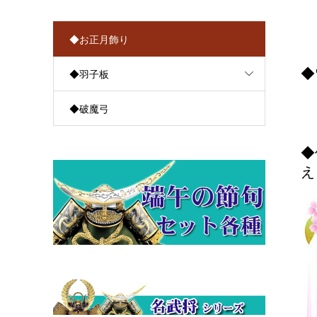
◆お正月飾り
◆
◆羽子板
◆破魔弓
◆
え