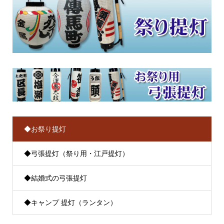
◆お祭り提灯
◆弓張提灯（祭り用・江戸提灯）
◆結婚式の弓張提灯
◆キャンプ 提灯（ランタン）