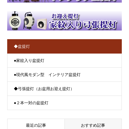
◆盆提灯
●家紋入り盆提灯
●現代風モダン型 インテリア盆提灯
◆弓張提灯（お盆用お迎え提灯）
●２本一対の盆提灯
最近の記事
おすすめ記事