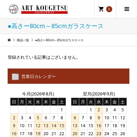
0
●高さー80cm～85cmガラスケース
商品一覧
●高さー80cm～85cmガラスケース
登録されている記事はございません。
営業日カレンダー
今月(2026年8月)
翌月(2026年9月)
日
月
火
水
木
金
土
日
月
火
水
木
金
土
1
1
2
3
4
5
2
3
4
5
6
7
8
6
7
8
9
10
11
12
9
10
11
12
13
14
15
13
14
15
16
17
18
19
16
17
18
19
20
21
22
20
21
22
23
24
25
26