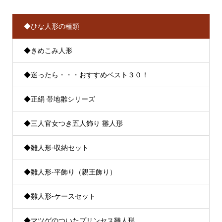
◆ひな人形の種類
◆きめこみ人形
◆迷ったら・・・おすすめベスト３０！
◆正絹 帯地雛シリーズ
◆三人官女つき五人飾り 雛人形
◆雛人形-収納セット
◆雛人形-平飾り（親王飾り）
◆雛人形-ケースセット
◆マツゲのついたプリンセス雛人形