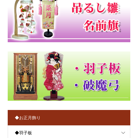
◆お正月飾り
◆羽子板