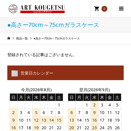
0
●高さー70cm～75cmガラスケース
商品一覧
●高さー70cm～75cmガラスケース
登録されている記事はございません。
営業日カレンダー
今月(2026年8月)
翌月(2026年9月)
日
月
火
水
木
金
土
日
月
火
水
木
金
土
1
1
2
3
4
5
2
3
4
5
6
7
8
6
7
8
9
10
11
12
9
10
11
12
13
14
15
13
14
15
16
17
18
19
16
17
18
19
20
21
22
20
21
22
23
24
25
26