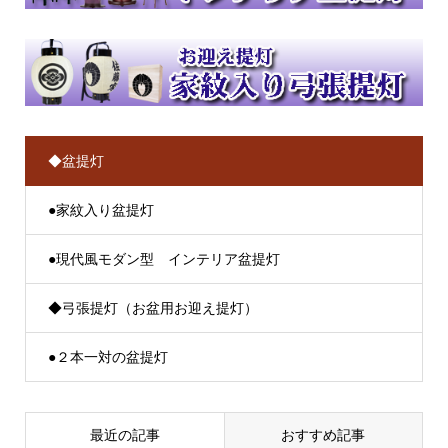
◆盆提灯
●家紋入り盆提灯
●現代風モダン型 インテリア盆提灯
◆弓張提灯（お盆用お迎え提灯）
●２本一対の盆提灯
最近の記事
おすすめ記事