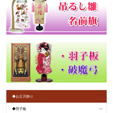
◆お正月飾り
◆羽子板