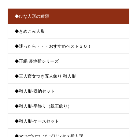
◆ひな人形の種類
◆きめこみ人形
◆迷ったら・・・おすすめベスト３０！
◆正絹 帯地雛シリーズ
◆三人官女つき五人飾り 雛人形
◆雛人形-収納セット
◆雛人形-平飾り（親王飾り）
◆雛人形-ケースセット
◆マツゲのついたプリンセス雛人形