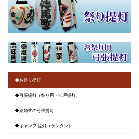
◆お祭り提灯
◆弓張提灯（祭り用・江戸提灯）
◆結婚式の弓張提灯
◆キャンプ 提灯（ランタン）