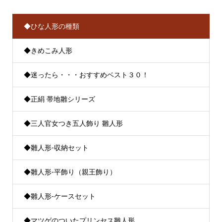
◆ひな人形の種類
◆きめこみ人形
◆迷ったら・・・おすすめベスト３０！
◆正絹 帯地雛シリーズ
◆三人官女つき五人飾り 雛人形
◆雛人形-収納セット
◆雛人形-平飾り（親王飾り）
◆雛人形-ケースセット
◆マツゲのついたプリンセス雛人形