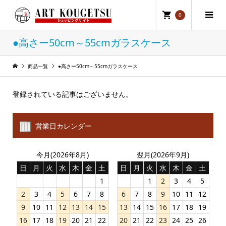
0
●高さー50cm～55cmガラスケース
商品一覧
●高さー50cm～55cmガラスケース
登録されている記事はございません。
営業日カレンダー
今月(2026年8月)
翌月(2026年9月)
日
月
火
水
木
金
土
日
月
火
水
木
金
土
1
1
2
3
4
5
2
3
4
5
6
7
8
6
7
8
9
10
11
12
9
10
11
12
13
14
15
13
14
15
16
17
18
19
16
17
18
19
20
21
22
20
21
22
23
24
25
26