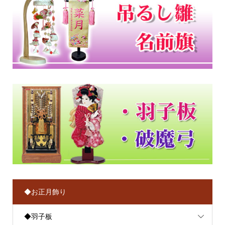
◆お正月飾り
◆羽子板