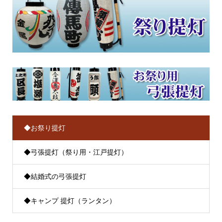
◆お祭り提灯
◆弓張提灯（祭り用・江戸提灯）
◆結婚式の弓張提灯
◆キャンプ 提灯（ランタン）