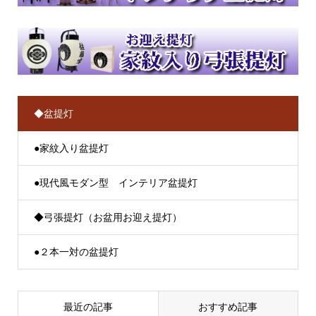
◆盆提灯
●家紋入り盆提灯
●現代風モダン型 インテリア盆提灯
◆弓張提灯（お盆用お迎え提灯）
●２本一対の盆提灯
最近の記事
おすすめ記事