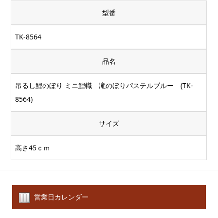
型番
TK-8564
品名
吊るし鯉のぼり ミニ鯉幟 滝のぼりパステルブルー (TK-
8564)
サイズ
高さ45ｃｍ
営業日カレンダー