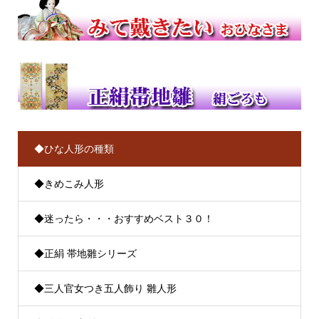
◆ひな人形の種類
◆きめこみ人形
◆迷ったら・・・おすすめベスト３０！
◆正絹 帯地雛シリーズ
◆三人官女つき五人飾り 雛人形