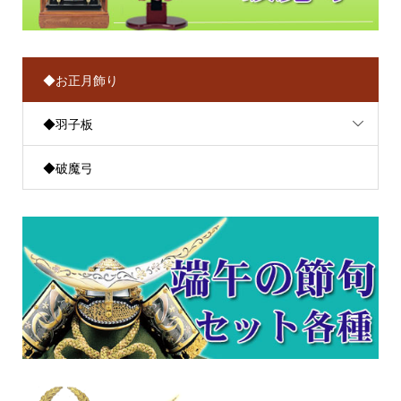
◆お正月飾り
◆羽子板
◆破魔弓