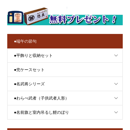
●端午の節句
●平飾りと収納セット
●兜ケースセット
●名武将シリーズ
●わらべ武者（子供武者人形）
●名前旗と室内吊るし鯉のぼり