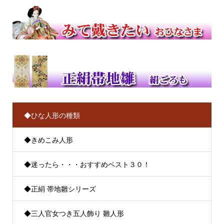
◆ひな人形の種類
◆きめこみ人形
◆迷ったら・・・おすすめベスト３０！
◆正絹 帯地雛シリーズ
◆三人官女つき五人飾り 雛人形