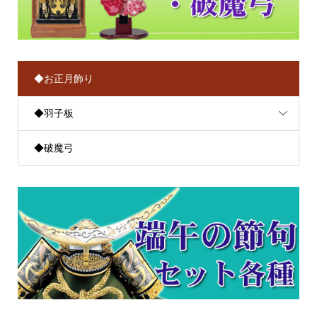
◆お正月飾り
◆羽子板
◆破魔弓