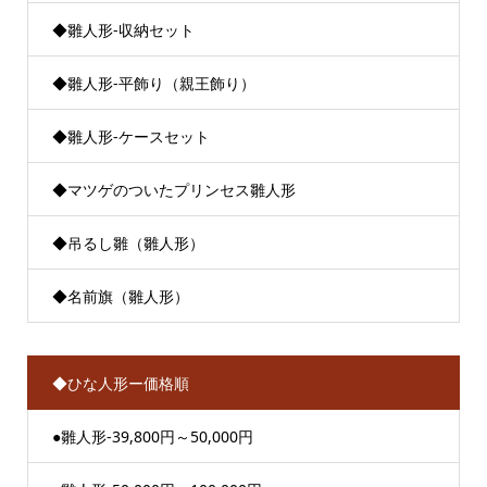
◆雛人形-収納セット
◆雛人形-平飾り（親王飾り）
◆雛人形-ケースセット
◆マツゲのついたプリンセス雛人形
◆吊るし雛（雛人形）
◆名前旗（雛人形）
◆ひな人形ー価格順
●雛人形-39,800円～50,000円