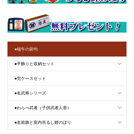
●端午の節句
●平飾りと収納セット
●兜ケースセット
●名武将シリーズ
●わらべ武者（子供武者人形）
●名前旗と室内吊るし鯉のぼり