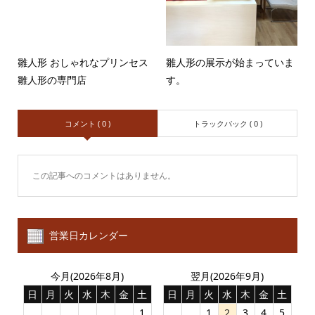
雛人形 おしゃれなプリンセス
雛人形の展示が始まっていま
雛人形の専門店
す。
コメント ( 0 )
トラックバック ( 0 )
この記事へのコメントはありません。
営業日カレンダー
今月(2026年8月)
翌月(2026年9月)
日
月
火
水
木
金
土
日
月
火
水
木
金
土
1
1
2
3
4
5