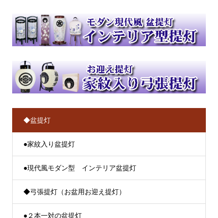
◆盆提灯
●家紋入り盆提灯
●現代風モダン型 インテリア盆提灯
◆弓張提灯（お盆用お迎え提灯）
●２本一対の盆提灯