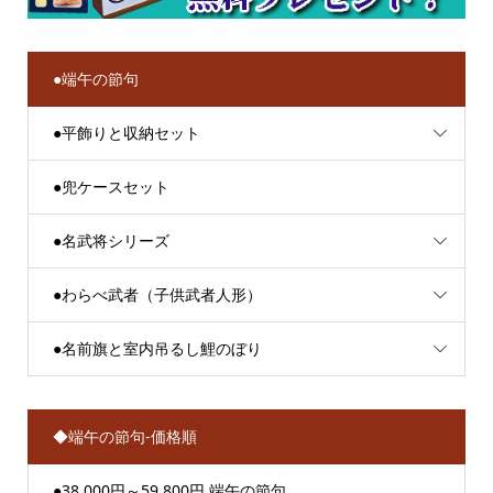
●端午の節句
●平飾りと収納セット
●兜ケースセット
●名武将シリーズ
●わらべ武者（子供武者人形）
●名前旗と室内吊るし鯉のぼり
◆端午の節句-価格順
●38,000円～59,800円 端午の節句