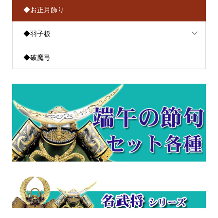
◆お正月飾り
◆羽子板
◆破魔弓