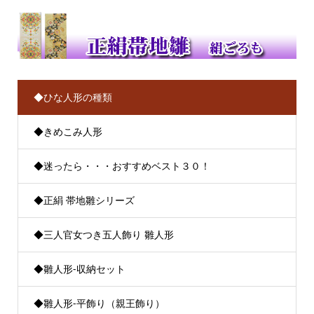
◆ひな人形の種類
◆きめこみ人形
◆迷ったら・・・おすすめベスト３０！
◆正絹 帯地雛シリーズ
◆三人官女つき五人飾り 雛人形
◆雛人形-収納セット
◆雛人形-平飾り（親王飾り）