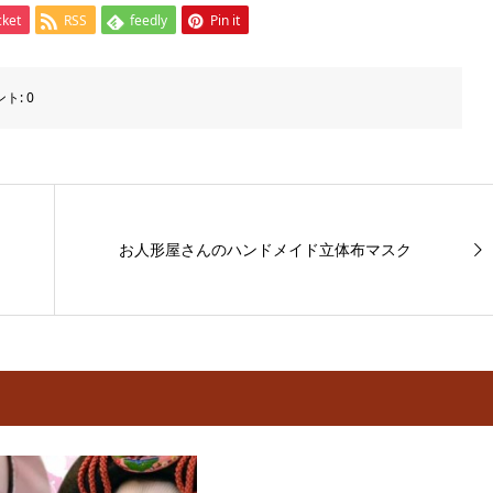
cket
RSS
feedly
Pin it
ント:
0
お人形屋さんのハンドメイド立体布マスク