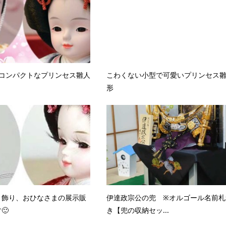
のコンパクトなプリンセス雛人
こわくない小型で可愛いプリンセス
形
月飾り、おひなさまの展示販
伊達政宗公の兜 ※オルゴール名前札
🙂
き【兜の収納セッ...