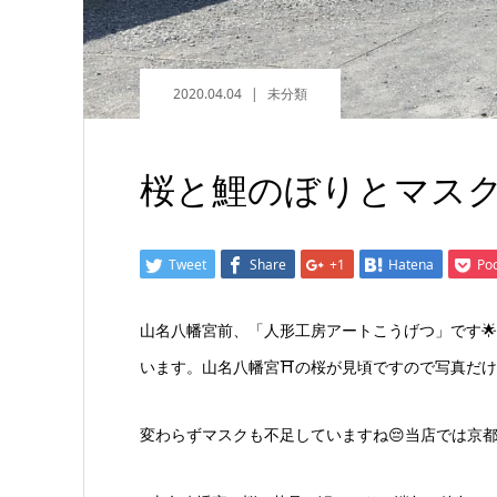
2020.04.04
未分類
桜と鯉のぼりとマス
Tweet
Share
+1
Hatena
Po
‪山名八幡宮前、「人形工房アートこうげつ」です
います。山名八幡宮⛩の桜が見頃ですので写真だけ
変わらずマスクも不足していますね😔当店では京