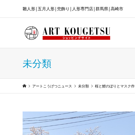
雛人形|五月人形|兜飾り|人形専門店|群馬県|高崎市
未分類
アートこうげつニュース
未分類
桜と鯉のぼりとマスク作