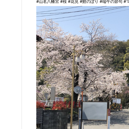
‪#山名八幡宮 #桜 #花見 #鯉のぼり #端午の節句 #マ