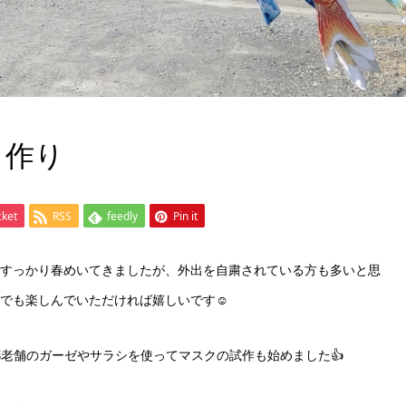
ク作り
cket
RSS
feedly
Pin it
🌟すっかり春めいてきましたが、外出を自粛されている方も多いと思
でも楽しんでいただければ嬉しいです☺‬
都老舗のガーゼやサラシを使ってマスクの試作も始めました👍