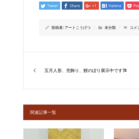
Tweet
Share
+1
Hatena
Po
投稿者:
アートこうげつ
未分類
コメ
五月人形、兜飾り、鯉のぼり展示中です🎏
関連記事一覧