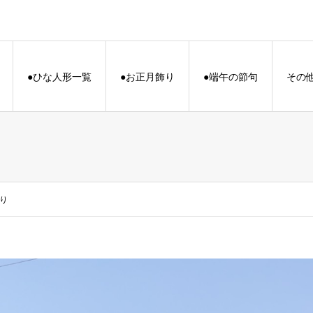
●ひな人形一覧
●お正月飾り
●端午の節句
その
り