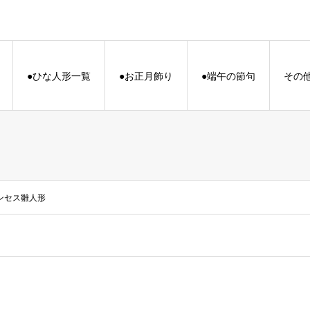
●ひな人形一覧
●お正月飾り
●端午の節句
その
ンセス雛人形