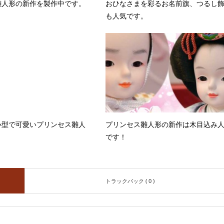
雛人形の新作を製作中です。
おひなさまを彩るお名前旗、つるし
も人気です。
小型で可愛いプリンセス雛人
プリンセス雛人形の新作は木目込み
です！
トラックバック ( 0 )