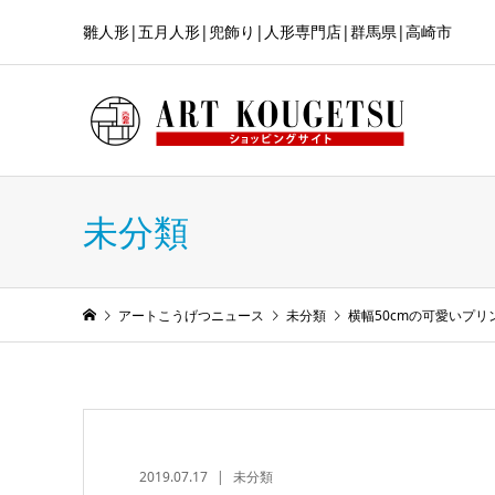
雛人形|五月人形|兜飾り|人形専門店|群馬県|高崎市
未分類
アートこうげつニュース
未分類
横幅50cmの可愛いプリ
2019.07.17
未分類