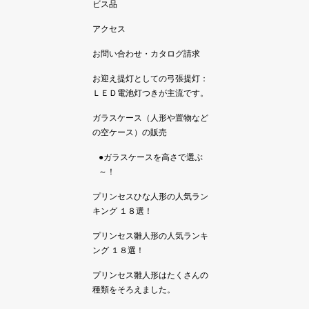
ビス品
アクセス
お問い合わせ・カタログ請求
お迎え提灯としての弓張提灯：
ＬＥＤ電池灯つきが主流です。
ガラスケース（人形や置物など
の空ケース）の販売
●ガラスケースを高さで選ぶ
～！
プリンセスひな人形の人気ラン
キング １８選！
プリンセス雛人形の人気ランキ
ング １８選！
プリンセス雛人形はたくさんの
種類をそろえました。