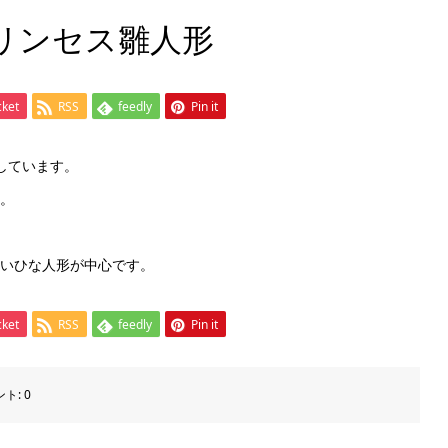
プリンセス雛人形
cket
RSS
feedly
Pin it
しています。
。
。
いひな人形が中心です。
cket
RSS
feedly
Pin it
ント:
0