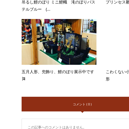
吊るし鯉のぼり ミニ鯉幟 滝のぼりパス
プリンセス
テルブルー (...
五月人形、兜飾り、鯉のぼり展示中です
こわくない
🎏
形
コメント ( 0 )
この記事へのコメントはありません。