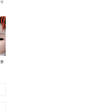
飾り
人形