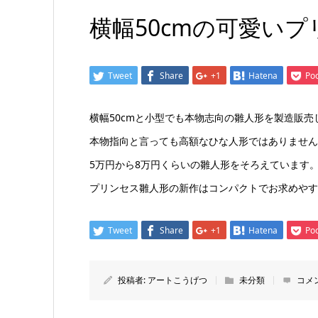
横幅50cmの可愛い
Tweet
Share
+1
Hatena
Po
横幅50cmと小型でも本物志向の雛人形を製造販売
本物指向と言っても高額なひな人形ではありません
5万円から8万円くらいの雛人形をそろえています
プリンセス雛人形の新作はコンパクトでお求めやす
Tweet
Share
+1
Hatena
Po
投稿者:
アートこうげつ
未分類
コメ