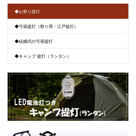
◆お祭り提灯
◆弓張提灯（祭り用・江戸提灯）
◆結婚式の弓張提灯
◆キャンプ 提灯（ランタン）