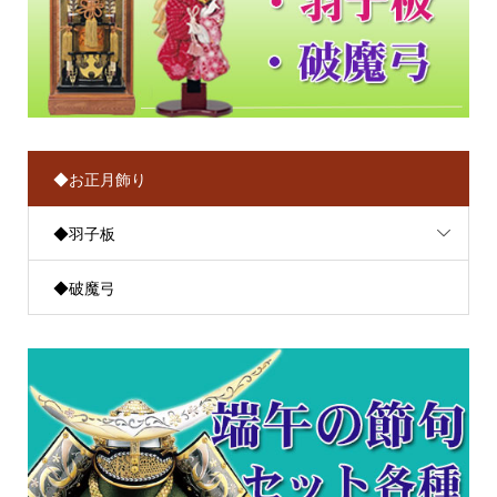
◆お正月飾り
◆羽子板
◆破魔弓