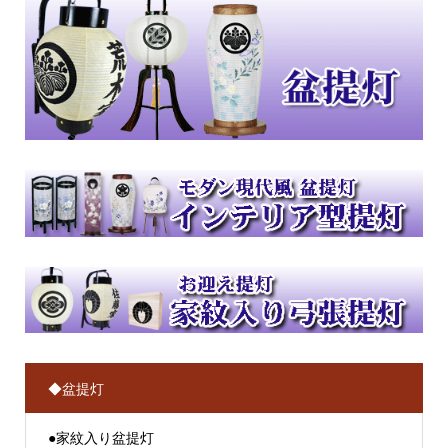
◆盆提灯
●家紋入り盆提灯