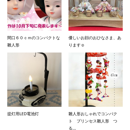
間口６０ｃｍのコンパクトな
優しいお顔のおひなさま、あ
雛人形
ります☺
提灯用LED電池灯
雛人形おしゃれでコンパク
ト プリンセス雛人形 つ
る...