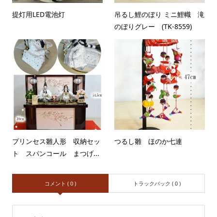
提灯用LED電池灯
吊るし鯉のぼり ミニ鯉幟 滝
のぼりグレー (TK-8559)
プリンセス雛人形 収納セッ
つるし雛 ほのか七連
ト スパンコール まつげ...
コメント ( 0 )
トラックバック ( 0 )