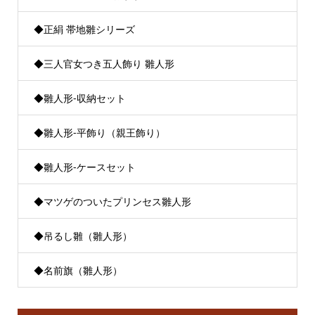
◆正絹 帯地雛シリーズ
◆三人官女つき五人飾り 雛人形
◆雛人形-収納セット
◆雛人形-平飾り（親王飾り）
◆雛人形-ケースセット
◆マツゲのついたプリンセス雛人形
◆吊るし雛（雛人形）
◆名前旗（雛人形）