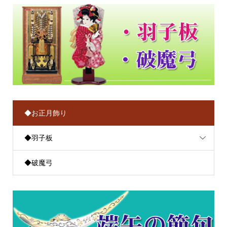
◆お正月飾り
◆羽子板
◆破魔弓