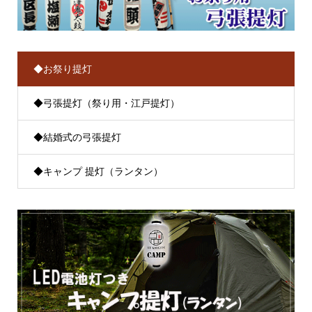
◆お祭り提灯
◆弓張提灯（祭り用・江戸提灯）
◆結婚式の弓張提灯
◆キャンプ 提灯（ランタン）