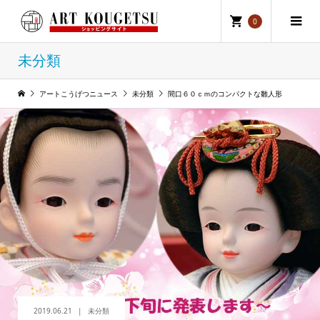
0
未分類
アートこうげつニュース
未分類
間口６０ｃｍのコンパクトな雛人形
2019.06.21
未分類