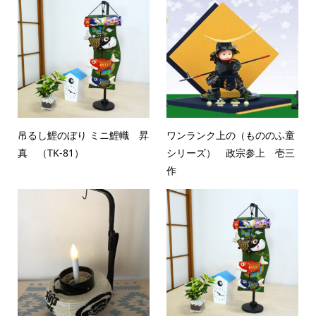
吊るし鯉のぼり ミニ鯉幟 昇
ワンランク上の（もののふ童
真 （TK-81）
シリーズ） 政宗参上 壱三
作