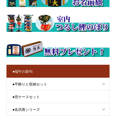
●端午の節句
●平飾りと収納セット
●兜ケースセット
●名武将シリーズ