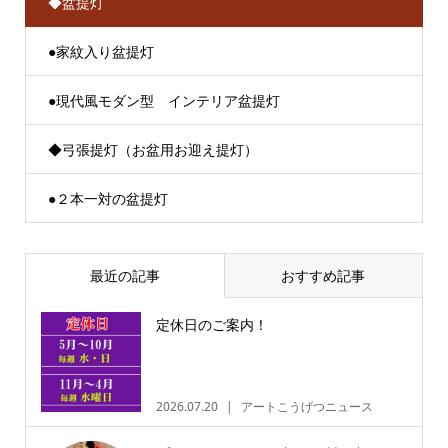
◆盆提灯
●家紋入り盆提灯
●現代風モダン型 インテリア盆提灯
◆弓張提灯（お盆用お迎え提灯）
●２本一対の盆提灯
最近の記事
おすすめ記事
定休日のご案内！
2026.07.20
アートこうげつニュース