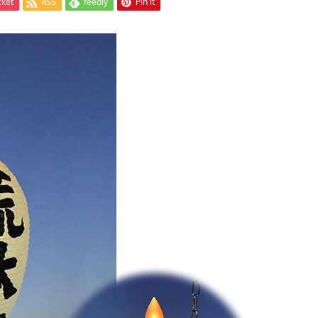
cket
RSS
feedly
Pin it