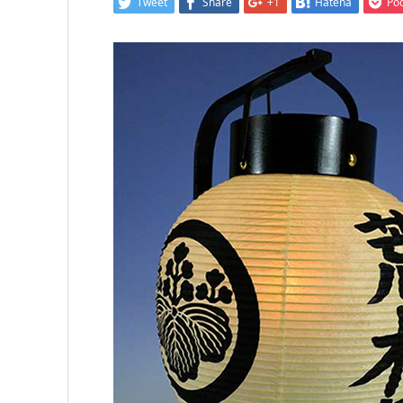
Tweet
Share
+1
Hatena
Po